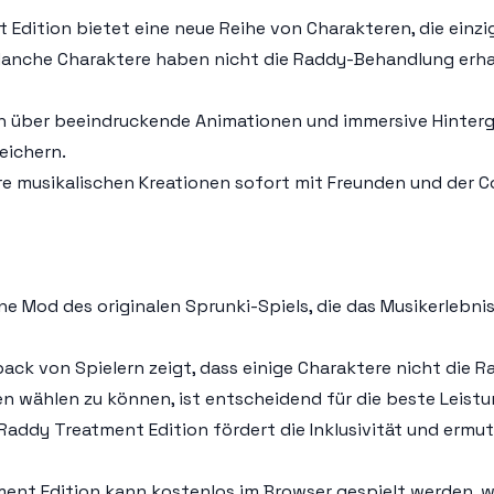
t Edition bietet eine neue Reihe von Charakteren, die ein
. Manche Charaktere haben nicht die Raddy-Behandlung er
ich über beeindruckende Animationen und immersive Hintergr
eichern.
ihre musikalischen Kreationen sofort mit Freunden und der 
ine Mod des originalen Sprunki-Spiels, die das Musikerlebn
ack von Spielern zeigt, dass einige Charaktere nicht die 
n wählen zu können, ist entscheidend für die beste Leistu
Raddy Treatment Edition fördert die Inklusivität und ermuti
ent Edition kann kostenlos im Browser gespielt werden, wa