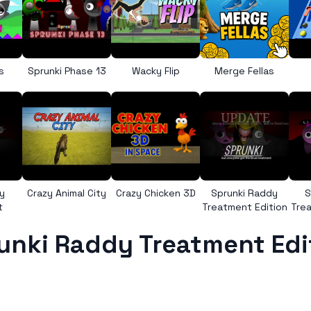
s
Sprunki Phase 13
Wacky Flip
Merge Fellas
y
Crazy Animal City
Crazy Chicken 3D
Sprunki Raddy
S
t
Treatment Edition
Trea
unki Raddy Treatment Edi