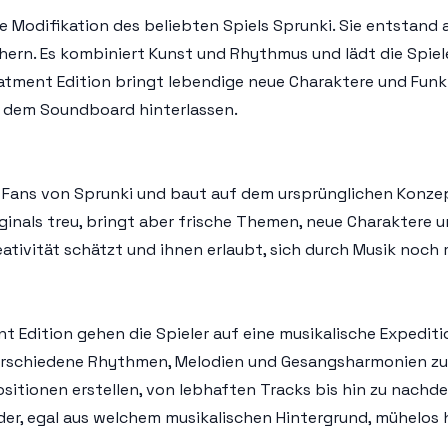
e Modifikation des beliebten Spiels Sprunki. Sie entstand
hern. Es kombiniert Kunst und Rhythmus und lädt die Spiel
reatment Edition bringt lebendige neue Charaktere und Fun
f dem Soundboard hinterlassen.
 Fans von Sprunki und baut auf dem ursprünglichen Konzept
nals treu, bringt aber frische Themen, neue Charaktere und
reativität schätzt und ihnen erlaubt, sich durch Musik noc
 Edition gehen die Spieler auf eine musikalische Expediti
rschiedene Rhythmen, Melodien und Gesangsharmonien zu k
itionen erstellen, von lebhaften Tracks bis hin zu nachde
der, egal aus welchem musikalischen Hintergrund, mühelos 