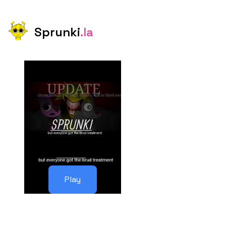
Sprunki
.la
Play