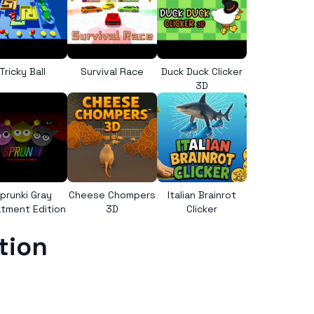
Tricky Ball
Survival Race
Duck Duck Clicker
3D
prunki Gray
Cheese Chompers
Italian Brainrot
tment Edition
3D
Clicker
tion