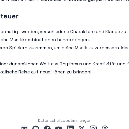
nteuer
ten ermutigt werden, verschiedene Charaktere und Klänge zu
liche Musikkombinationen hervorbringen.
eren Spielern zusammen, um deine Musik zu verbessern. Idee
ner dynamischen Welt aus Rhythmus und Kreativität und feier
alische Reise auf neue Höhen zu bringen!
Datenschutzbestimmungen
github
facebook
youtube
linkedin
x
instagram
threads