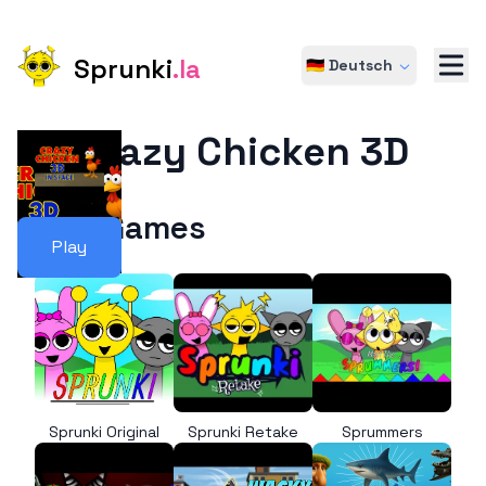
Sprunki
.la
🇩🇪 Deutsch
Crazy Chicken 3D
More Games
Play
Sprunki Original
Sprunki Retake
Sprummers