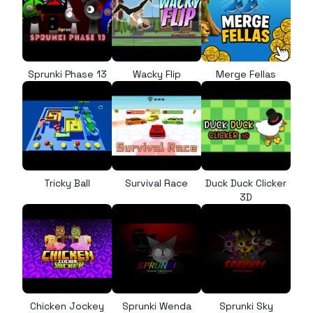
Sprunki Phase 13
Wacky Flip
Merge Fellas
Tricky Ball
Survival Race
Duck Duck Clicker
3D
Chicken Jockey
Sprunki Wenda
Sprunki Sky