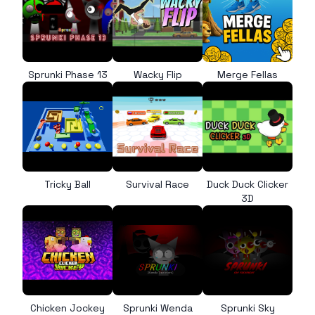
Sprunki Phase 13
Wacky Flip
Merge Fellas
Tricky Ball
Survival Race
Duck Duck Clicker
3D
Chicken Jockey
Sprunki Wenda
Sprunki Sky