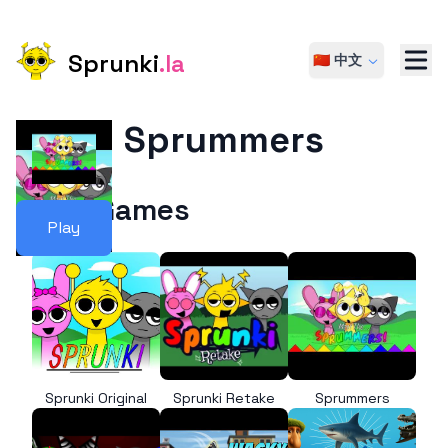
Sprunki
.la
🇨🇳 中文
Sprummers
More Games
Play
Sprunki Original
Sprunki Retake
Sprummers