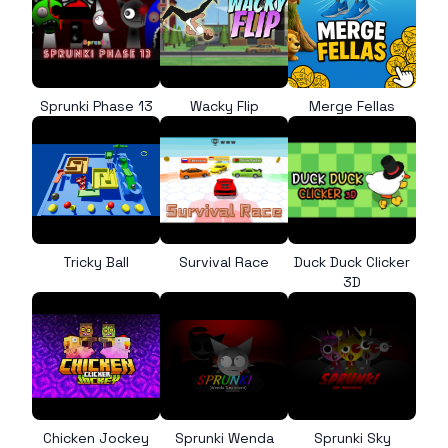
Sprunki Phase 13
Wacky Flip
Merge Fellas
Tricky Ball
Survival Race
Duck Duck Clicker
3D
Chicken Jockey
Sprunki Wenda
Sprunki Sky