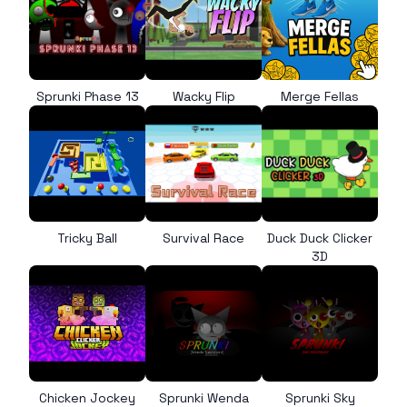
Sprunki Phase 13
Wacky Flip
Merge Fellas
Tricky Ball
Survival Race
Duck Duck Clicker
3D
Chicken Jockey
Sprunki Wenda
Sprunki Sky