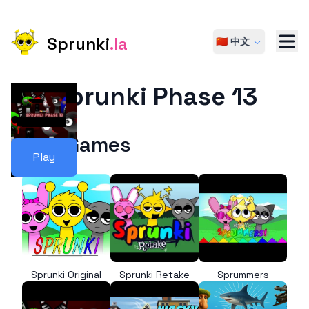
Sprunki
.la
🇨🇳 中文
Sprunki Phase 13
More Games
Play
Sprunki Original
Sprunki Retake
Sprummers