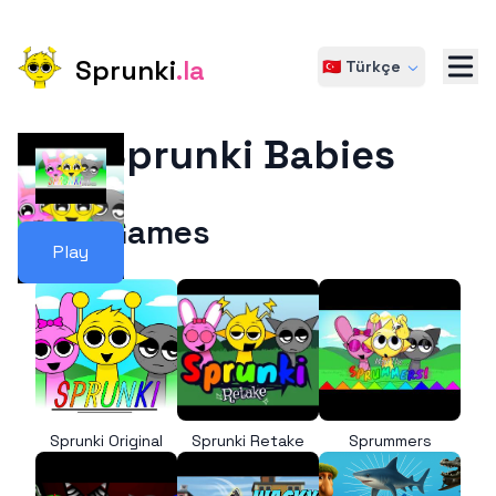
Sprunki
.la
🇹🇷 Türkçe
Sprunki Babies
More Games
Play
Sprunki Original
Sprunki Retake
Sprummers