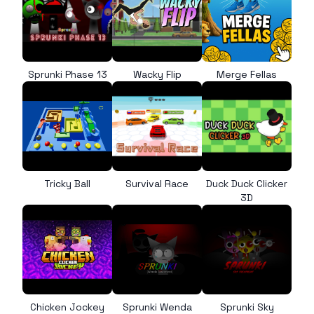
Sprunki Phase 13
Wacky Flip
Merge Fellas
Tricky Ball
Survival Race
Duck Duck Clicker
3D
Chicken Jockey
Sprunki Wenda
Sprunki Sky