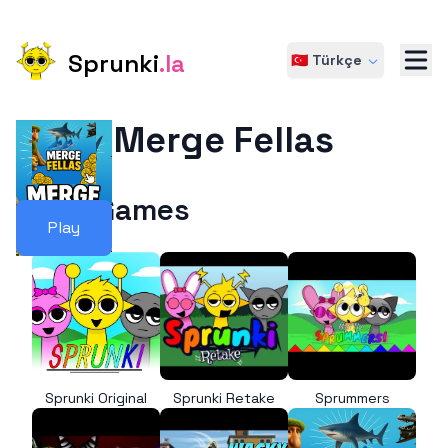
Sprunki
.la
🇹🇷 Türkçe
Merge Fellas
More Games
Play
Sprunki Original
Sprunki Retake
Sprummers