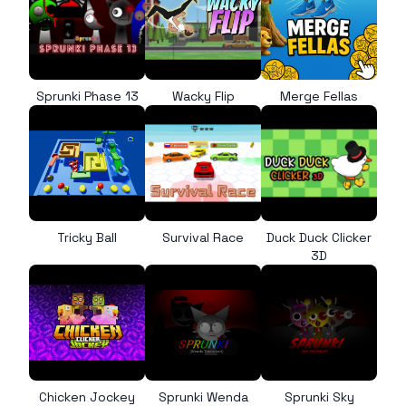
Sprunki Phase 13
Wacky Flip
Merge Fellas
Tricky Ball
Survival Race
Duck Duck Clicker
3D
Chicken Jockey
Sprunki Wenda
Sprunki Sky