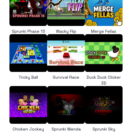
Sprunki Phase 13
Wacky Flip
Merge Fellas
Tricky Ball
Survival Race
Duck Duck Clicker
3D
Chicken Jockey
Sprunki Wenda
Sprunki Sky