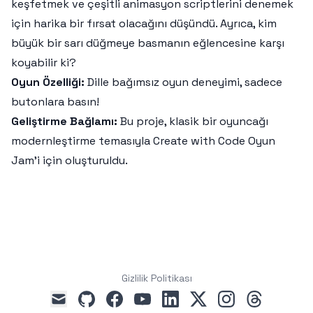
keşfetmek ve çeşitli animasyon scriptlerini denemek
için harika bir fırsat olacağını düşündü. Ayrıca, kim
büyük bir sarı düğmeye basmanın eğlencesine karşı
koyabilir ki?
Oyun Özelliği:
Dille bağımsız oyun deneyimi, sadece
butonlara basın!
Geliştirme Bağlamı:
Bu proje, klasik bir oyuncağı
modernleştirme temasıyla Create with Code Oyun
Jam'i için oluşturuldu.
Gizlilik Politikası
github
facebook
youtube
linkedin
x
instagram
threads
mail