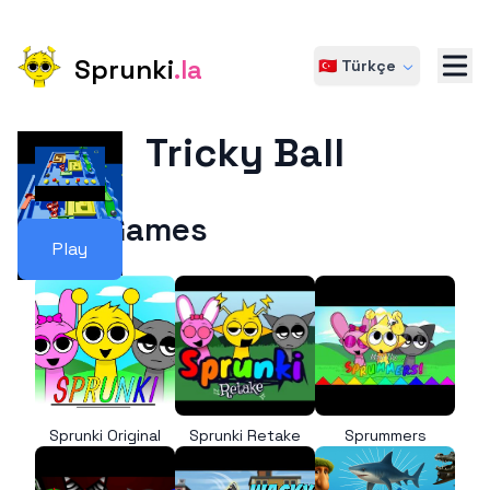
Sprunki
.la
🇹🇷 Türkçe
Tricky Ball
More Games
Play
Sprunki Original
Sprunki Retake
Sprummers