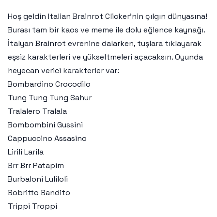
Hoş geldin Italian Brainrot Clicker’nin çılgın dünyasına!
Burası tam bir kaos ve meme ile dolu eğlence kaynağı.
İtalyan Brainrot evrenine dalarken, tuşlara tıklayarak
eşsiz karakterleri ve yükseltmeleri açacaksın. Oyunda
heyecan verici karakterler var:
Bombardino Crocodilo
Tung Tung Tung Sahur
Tralalero Tralala
Bombombini Gussini
Cappuccino Assasino
Lirili Larila
Brr Brr Patapim
Burbaloni Luliloli
Bobritto Bandito
Trippi Troppi