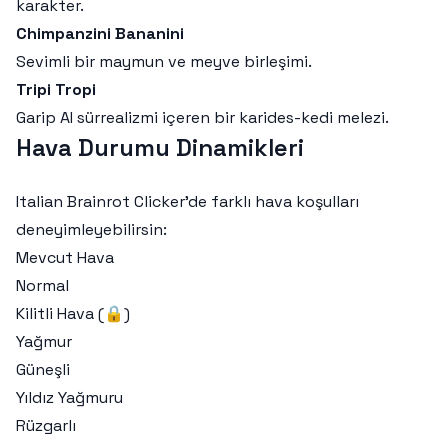
karakter.
Chimpanzini Bananini
Sevimli bir maymun ve meyve birleşimi.
Tripi Tropi
Garip AI sürrealizmi içeren bir karides-kedi melezi.
Hava Durumu Dinamikleri
Italian Brainrot Clicker’de farklı hava koşulları
deneyimleyebilirsin:
Mevcut Hava
Normal
Kilitli Hava (🔒)
Yağmur
Güneşli
Yıldız Yağmuru
Rüzgarlı