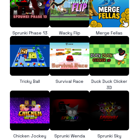
Sprunki Phase 13
Wacky Flip
Merge Fellas
Tricky Ball
Survival Race
Duck Duck Clicker
3D
Chicken Jockey
Sprunki Wenda
Sprunki Sky