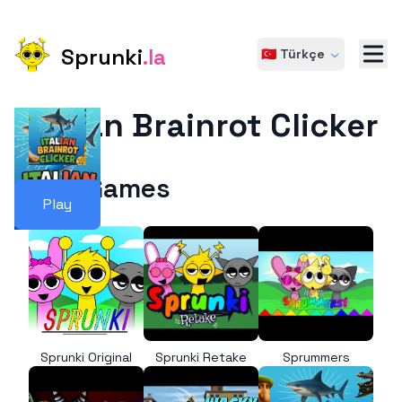
Sprunki
.la
🇹🇷 Türkçe
Italian Brainrot Clicker
More Games
Play
Sprunki Original
Sprunki Retake
Sprummers