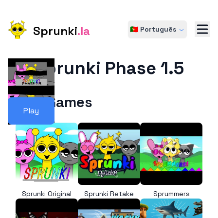
Sprunki
.la
🇵🇹 Português
Sprunki Phase 1.5
More Games
Play
Sprunki Original
Sprunki Retake
Sprummers