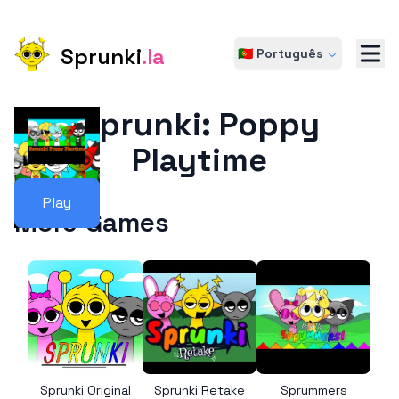
Sprunki
.la
🇵🇹 Português
Sprunki: Poppy
Playtime
Play
More Games
Sprunki Original
Sprunki Retake
Sprummers