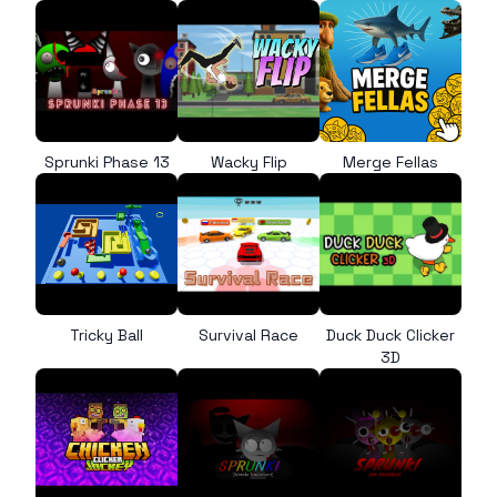
Sprunki Phase 13
Wacky Flip
Merge Fellas
Tricky Ball
Survival Race
Duck Duck Clicker
3D