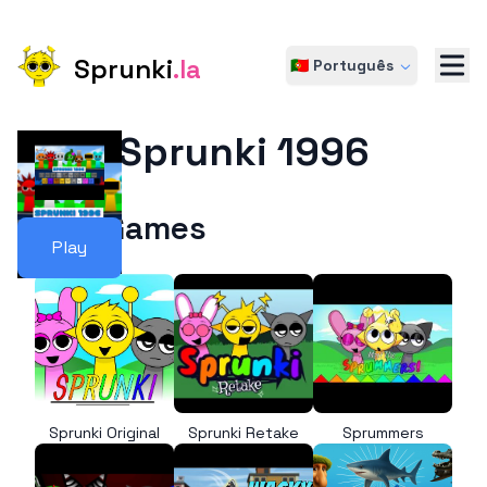
Sprunki
.la
🇵🇹 Português
Sprunki 1996
More Games
Play
Sprunki Original
Sprunki Retake
Sprummers