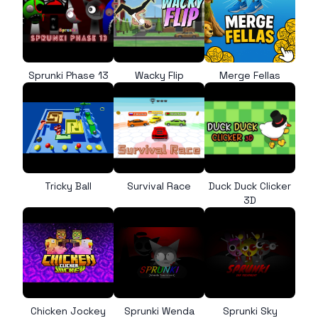
Sprunki Phase 13
Wacky Flip
Merge Fellas
Tricky Ball
Survival Race
Duck Duck Clicker
3D
Chicken Jockey
Sprunki Wenda
Sprunki Sky