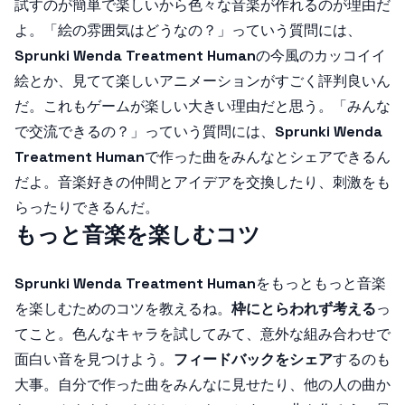
試すのが簡単で楽しいから色々な音楽が作れるのが理由だ
よ。「絵の雰囲気はどうなの？」っていう質問には、
Sprunki Wenda Treatment Human
の今風のカッコイイ
絵とか、見てて楽しいアニメーションがすごく評判良いん
だ。これもゲームが楽しい大きい理由だと思う。「みんな
で交流できるの？」っていう質問には、
Sprunki Wenda
Treatment Human
で作った曲をみんなとシェアできるん
だよ。音楽好きの仲間とアイデアを交換したり、刺激をも
らったりできるんだ。
もっと音楽を楽しむコツ
Sprunki Wenda Treatment Human
をもっともっと音楽
を楽しむためのコツを教えるね。
枠にとらわれず考える
っ
てこと。色んなキャラを試してみて、意外な組み合わせで
面白い音を見つけよう。
フィードバックをシェア
するのも
大事。自分で作った曲をみんなに見せたり、他の人の曲か