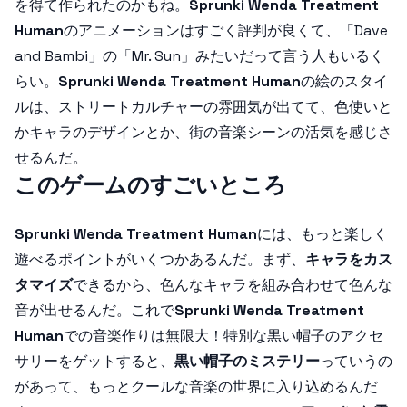
を得て作られたのかもね。
Sprunki Wenda Treatment
Human
のアニメーションはすごく評判が良くて、「Dave
and Bambi」の「Mr. Sun」みたいだって言う人もいるく
らい。
Sprunki Wenda Treatment Human
の絵のスタイ
ルは、ストリートカルチャーの雰囲気が出てて、色使いと
かキャラのデザインとか、街の音楽シーンの活気を感じさ
せるんだ。
このゲームのすごいところ
Sprunki Wenda Treatment Human
には、もっと楽しく
遊べるポイントがいくつかあるんだ。まず、
キャラをカス
タマイズ
できるから、色んなキャラを組み合わせて色んな
音が出せるんだ。これで
Sprunki Wenda Treatment
Human
での音楽作りは無限大！特別な黒い帽子のアクセ
サリーをゲットすると、
黒い帽子のミステリー
っていうの
があって、もっとクールな音楽の世界に入り込めるんだ