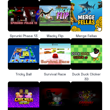
Sprunki Phase 13
Wacky Flip
Merge Fellas
Tricky Ball
Survival Race
Duck Duck Clicker
3D