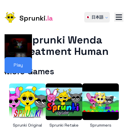
Sprunki
.la
🇯🇵 日本語
Sprunki Wenda
Treatment Human
Play
More Games
Sprunki Original
Sprunki Retake
Sprummers