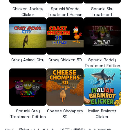
Chicken Jockey
Sprunki Wenda
Sprunki Sky
Clicker
Treatment Human
Treatment
Crazy Animal City
Crazy Chicken 3D
Sprunki Raddy
Treatment Edition
Sprunki Gray
Cheese Chompers
Italian Brainrot
Treatment Edition
3D
Clicker