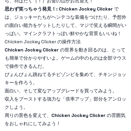
ら、羽ばたく（！）お金の山がお出迎え！
思わず笑っちゃう発見！:
Chicken Jockey Clicker
で
は、ジョッキーたちがヘンテコな装備をつけたり、予想外
の面白い能力をゲットしたりして、マジで笑える瞬間がい
っぱい。マインクラフトっぽい鮮やかな背景もいいね！
Chicken Jockey Clicker の操作方法
Chicken Jockey Clicker
の世界を動き回るのは、とって
も簡単で分かりやすいよ。ゲームの中のものは全部マウス
で操作できるんだ。
ぴょんぴょん跳ねてるチビゾンビを集めて、チキンジョッ
キーを作ろう。
面白い、そして変なアップグレードを買ってみよう。
収入をブーストする強力な「倍率アップ」部分をアンロッ
クしよう。
周りの景色を変えて、
Chicken Jockey Clicker
の雰囲気
をおしゃれにしてみよう！