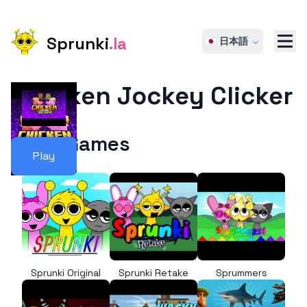
Sprunki
.la
🇯🇵 日本語
Chicken Jockey Clicker
More Games
Play
Sprunki Original
Sprunki Retake
Sprummers