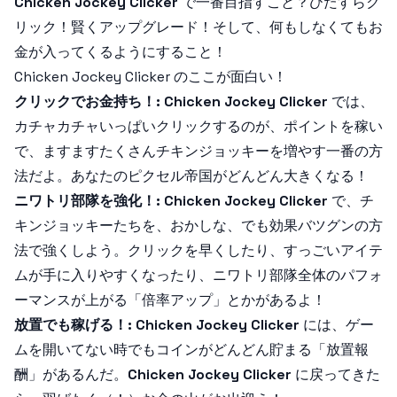
Chicken Jockey Clicker
で一番目指すこと？ひたすらク
リック！賢くアップグレード！そして、何もしなくてもお
金が入ってくるようにすること！
Chicken Jockey Clicker のここが面白い！
クリックでお金持ち！:
Chicken Jockey Clicker
では、
カチャカチャいっぱいクリックするのが、ポイントを稼い
で、ますますたくさんチキンジョッキーを増やす一番の方
法だよ。あなたのピクセル帝国がどんどん大きくなる！
ニワトリ部隊を強化！:
Chicken Jockey Clicker
で、チ
キンジョッキーたちを、おかしな、でも効果バツグンの方
法で強くしよう。クリックを早くしたり、すっごいアイテ
ムが手に入りやすくなったり、ニワトリ部隊全体のパフォ
ーマンスが上がる「倍率アップ」とかがあるよ！
放置でも稼げる！:
Chicken Jockey Clicker
には、ゲー
ムを開いてない時でもコインがどんどん貯まる「放置報
酬」があるんだ。
Chicken Jockey Clicker
に戻ってきた