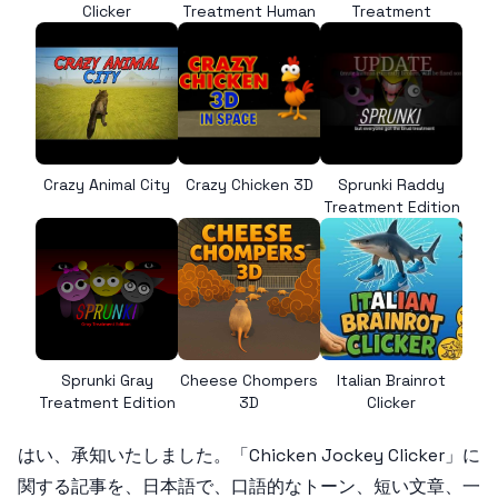
Clicker
Treatment Human
Treatment
Crazy Animal City
Crazy Chicken 3D
Sprunki Raddy
Treatment Edition
Sprunki Gray
Cheese Chompers
Italian Brainrot
Treatment Edition
3D
Clicker
はい、承知いたしました。「Chicken Jockey Clicker」に
関する記事を、日本語で、口語的なトーン、短い文章、一