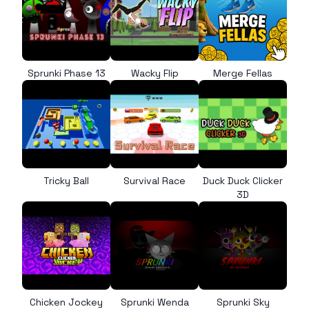
Sprunki Phase 13
Wacky Flip
Merge Fellas
Tricky Ball
Survival Race
Duck Duck Clicker
3D
Chicken Jockey
Sprunki Wenda
Sprunki Sky