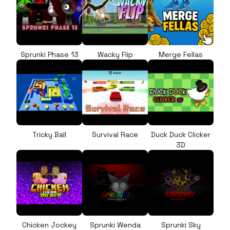
Sprunki Phase 13
Wacky Flip
Merge Fellas
Tricky Ball
Survival Race
Duck Duck Clicker
3D
Chicken Jockey
Sprunki Wenda
Sprunki Sky