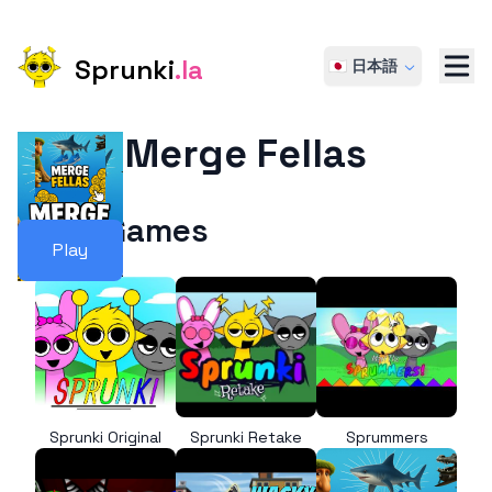
Sprunki
.la
🇯🇵 日本語
Merge Fellas
More Games
Play
Sprunki Original
Sprunki Retake
Sprummers