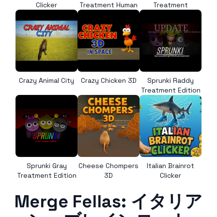
Clicker
Treatment Human
Treatment
Crazy Animal City
Crazy Chicken 3D
Sprunki Raddy
Treatment Edition
Sprunki Gray
Cheese Chompers
Italian Brainrot
Treatment Edition
3D
Clicker
Merge Fellas: イタリア