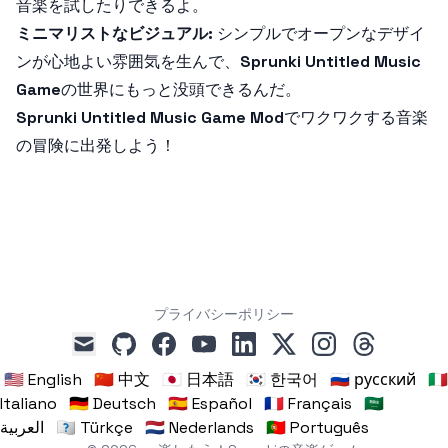
音楽を試したりできるよ。
ミニマリストなビジュアル:
シンプルでオープンなデザイ
ンが心地よい雰囲気を生んで、
Sprunki Untitled Music
Game
の世界にもっと没頭できるんだ。
Sprunki Untitled Music Game Mod
でワクワクする音楽
の冒険に出発しよう！
プライバシーポリシー
github
facebook
youtube
linkedin
x
instagram
threads
mail
🇺🇸 English
🇨🇳 中文
🇯🇵 日本語
🇰🇷 한국어
🇷🇺 русский
🇮🇹
Italiano
🇩🇪 Deutsch
🇪🇸 Español
🇫🇷 Français
🇸🇦
العربية
🇹🇷 Türkçe
🇳🇱 Nederlands
🇵🇹 Português