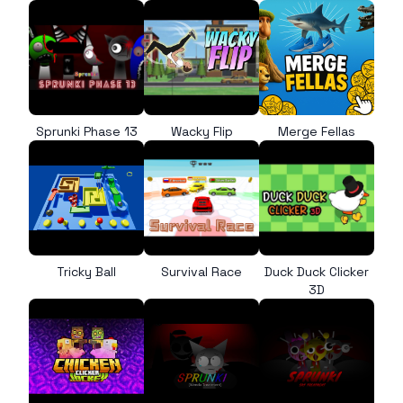
Sprunki Phase 13
Wacky Flip
Merge Fellas
Tricky Ball
Survival Race
Duck Duck Clicker
3D