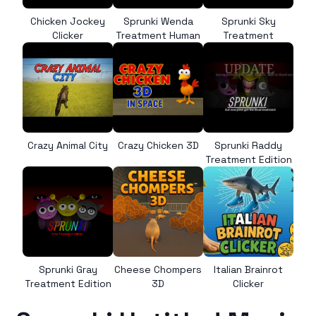
Chicken Jockey
Sprunki Wenda
Sprunki Sky
Clicker
Treatment Human
Treatment
Crazy Animal City
Crazy Chicken 3D
Sprunki Raddy
Treatment Edition
Sprunki Gray
Cheese Chompers
Italian Brainrot
Treatment Edition
3D
Clicker