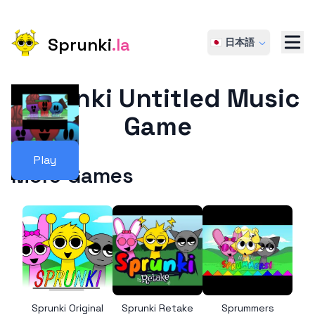
Sprunki
.la
🇯🇵 日本語
Sprunki Untitled Music
Game
Play
More Games
Sprunki Original
Sprunki Retake
Sprummers