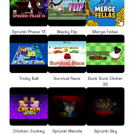
Sprunki Phase 13
Wacky Flip
Merge Fellas
Tricky Ball
Survival Race
Duck Duck Clicker
3D
Chicken Jockey
Sprunki Wenda
Sprunki Sky