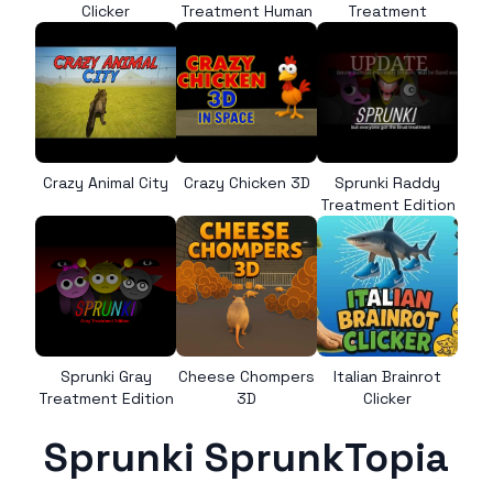
Clicker
Treatment Human
Treatment
Crazy Animal City
Crazy Chicken 3D
Sprunki Raddy
Treatment Edition
Sprunki Gray
Cheese Chompers
Italian Brainrot
Treatment Edition
3D
Clicker
Sprunki SprunkTopia