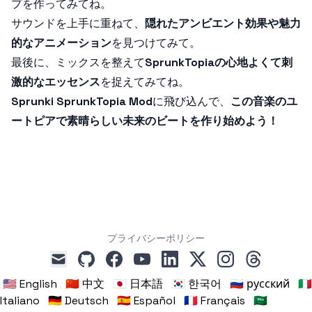
プを作ってみてね。
サウンドを上手に重ねて、
隠れたアンビエント効果や魅力
的なアニメーション
を見つけてみて。
最後に、ミックスを整えて
SprunkTopiaの心地よくて刺
激的なエッセンス
を捉えてみてね。
Sprunki SprunkTopia Mod
に飛び込んで、
この音楽のユ
ートピアで素晴らしい未来のビートを作り始めよう！
プライバシーポリシー
github
facebook
youtube
linkedin
x
instagram
threads
mail
🇺🇸 English
🇨🇳 中文
🇯🇵 日本語
🇰🇷 한국어
🇷🇺 русский
🇮🇹
Italiano
🇩🇪 Deutsch
🇪🇸 Español
🇫🇷 Français
🇸🇦