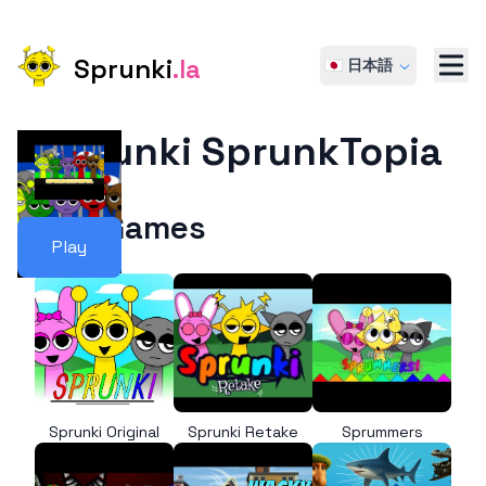
Sprunki
.la
🇯🇵 日本語
Sprunki SprunkTopia
More Games
Play
Sprunki Original
Sprunki Retake
Sprummers