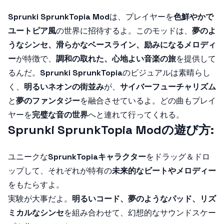
Sprunki SprunkTopia Mod
は、プレイヤーを
色鮮やかで
ユートピア風
の世界に招待するよ。このモッドは、
夢のよ
うなシンセ、滑らかなベースライン、励みになるメロディ
ー
が特徴で、
調和の取れた、心地よい音楽の旅
を提供して
るんだ。
Sprunki SprunkTopia
のビジュアルは素晴らし
く、
明るいネオンの街並み
が、
サイバーフューチャリズム
と
夢のファンタジー
を融合させているよ。どの曲もプレイ
ヤーを
完璧な音の世界
へと連れて行ってくれる。
Sprunki SprunkTopia Modの遊び方:
ユニークな
SprunkTopiaキャラクター
をドラッグ＆ドロ
ップして、それぞれが特有の
未来的なビートやメロディー
をもたらすよ。
実験が大事だよ。
明るいコード、夢のようなパッド、リズ
ミカルなシンセ
を組み合わせて、幻想的なサウンドスケー