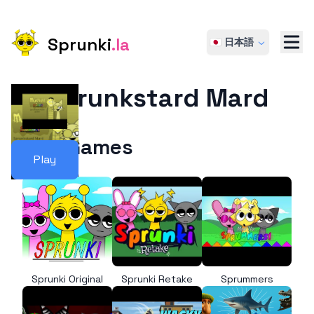
Sprunki
.la
🇯🇵 日本語
Sprunkstard Mard
More Games
Play
Sprunki Original
Sprunki Retake
Sprummers