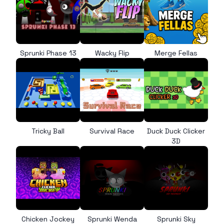
Sprunki Phase 13
Wacky Flip
Merge Fellas
Tricky Ball
Survival Race
Duck Duck Clicker
3D
Chicken Jockey
Sprunki Wenda
Sprunki Sky