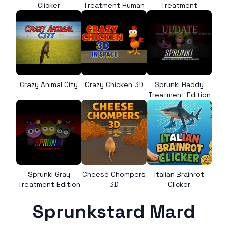
Clicker
Treatment Human
Treatment
Crazy Animal City
Crazy Chicken 3D
Sprunki Raddy
Treatment Edition
Sprunki Gray
Cheese Chompers
Italian Brainrot
Treatment Edition
3D
Clicker
Sprunkstard Mard