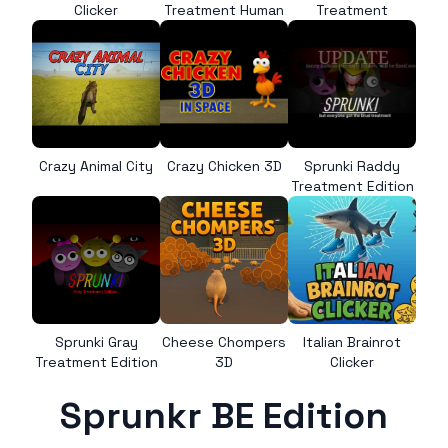
Clicker
Treatment Human
Treatment
Crazy Animal City
Crazy Chicken 3D
Sprunki Raddy
Treatment Edition
Sprunki Gray
Cheese Chompers
Italian Brainrot
Treatment Edition
3D
Clicker
Sprunkr BE Edition