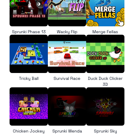
Sprunki Phase 13
Wacky Flip
Merge Fellas
Tricky Ball
Survival Race
Duck Duck Clicker
3D
Chicken Jockey
Sprunki Wenda
Sprunki Sky