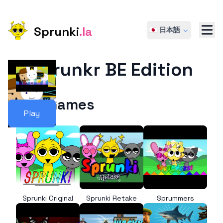
Sprunki
.la
🇯🇵 日本語
Sprunkr BE Edition
More Games
Play
Sprunki Original
Sprunki Retake
Sprummers