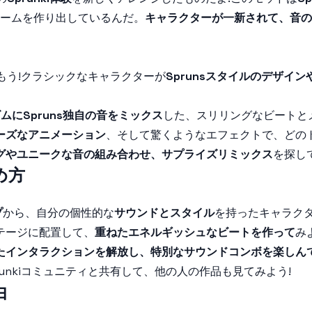
ームを作り出しているんだ。
キャラクターが一新されて、音の
もう!クラシックなキャラクターが
Sprunsスタイルのデザイ
リズムにSpruns独自の音をミックス
した、スリリングなビートと
ーズなアニメーション
、そして驚くようなエフェクトで、どの
グやユニークな音の組み合わせ、サプライズリミックス
を探し
始め方
プ
から、自分の個性的な
サウンドとスタイル
を持ったキャラク
ステージに配置して、
重ねたエネルギッシュなビートを作って
み
たインタラクションを解放し、特別なサウンドコンボを楽しん
runkiコミュニティと共有して、他の人の作品も見てみよう!
由