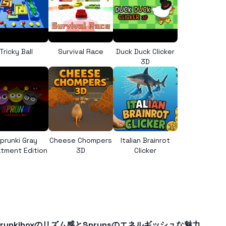
Tricky Ball
Survival Race
Duck Duck Clicker
3D
prunki Gray
Cheese Chompers
Italian Brainrot
tment Edition
3D
Clicker
prunkiboxのリズム感とSprunsのエネルギッシュな魅力