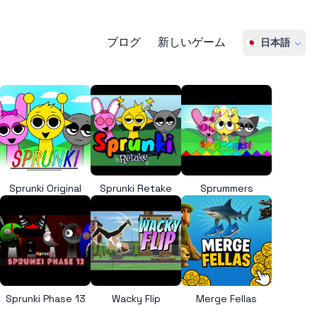
ブログ
新しいゲーム
🇯🇵 日本語
Sprunki Original
Sprunki Retake
Sprummers
Sprunki Phase 13
Wacky Flip
Merge Fellas