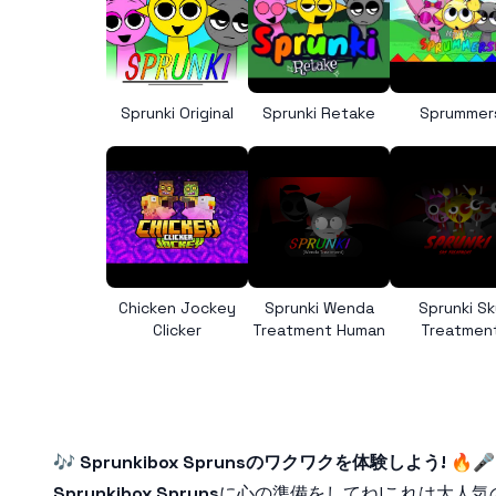
Sprunki Original
Sprunki Retake
Sprummer
Chicken Jockey
Sprunki Wenda
Sprunki Sk
Clicker
Treatment Human
Treatmen
🎶
Sprunkibox Sprunsのワクワクを体験しよう!
🔥
Sprunkibox Spruns
に心の準備をしてね!これは大人気