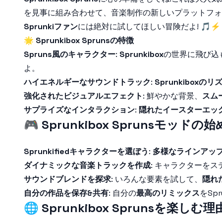
を見事に組み合わせて、音楽制作の新しいプラットフォ
Sprunkiファン
には絶対に試してほしい冒険だよ! 🎵⚡
🌟
Sprunkibox Sprunsの特徴
Spruns風のキャラクター
:
Sprunkibox
の世界に飛び込
よ。
ハイエネルギーなサウンドトラック
:
Sprunkiboxの
強化されたビジュアルエフェクト
: 鮮やかな背景、
スム
サプライズなインタラクション
:
隠れたイースターエッ
🎮
Sprunkibox Sprunsモッドの
Sprunkifiedキャラクターを選ぼう
:
多様なラインアッ
ダイナミックな音楽トラックを作成
: キャラクターを
サウンドブレンドを探求
: いろんな要素を試して、
隠れ
自分の作品を保存&共有
: 自分の
最高のリミックス
をSp
🌐
Sprunkibox Sprunsを楽しむ理