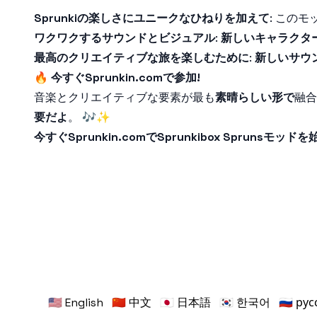
Sprunkiの楽しさにユニークなひねりを加えて
: このモ
ワクワクするサウンドとビジュアル
:
新しいキャラクタ
最高のクリエイティブな旅を楽しむために
:
新しいサウ
🔥
今すぐSprunkin.comで参加!
音楽とクリエイティブな要素が最も
素晴らしい形で
融合す
要だよ
。 🎶✨
今すぐSprunkin.comでSprunkibox Sprun
🇺🇸 English
🇨🇳 中文
🇯🇵 日本語
🇰🇷 한국어
🇷🇺 ру