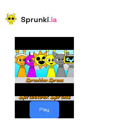
Sprunki
.la
Play