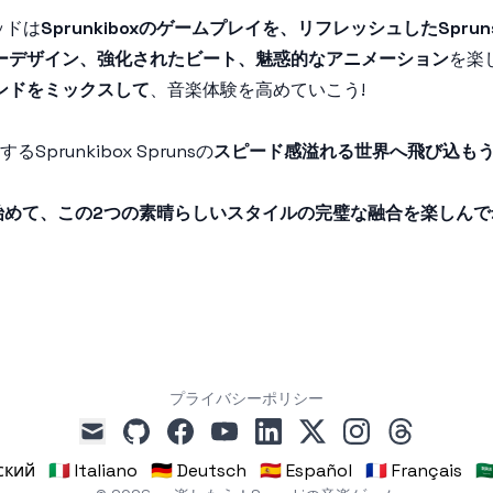
ッドは
Sprunkiboxのゲームプレイを、リフレッシュしたSpru
ーデザイン、強化されたビート、魅惑的なアニメーション
を楽
ンドをミックスして
、音楽体験を高めていこう!
るSprunkibox Sprunsの
スピード感溢れる世界へ飛び込もう
sモッドを始めて、この2つの素晴らしいスタイルの完璧な融合を楽しんでね!
プライバシーポリシー
github
facebook
youtube
linkedin
x
instagram
threads
mail
сский
🇮🇹 Italiano
🇩🇪 Deutsch
🇪🇸 Español
🇫🇷 Français