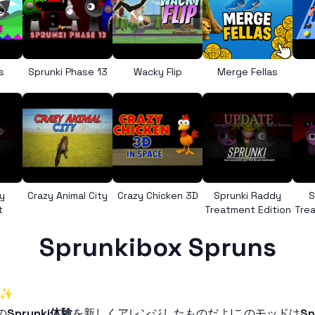
s
Sprunki Phase 13
Wacky Flip
Merge Fellas
y
Crazy Animal City
Crazy Chicken 3D
Sprunki Raddy
S
t
Treatment Edition
Trea
Sprunkibox Spruns
✨
の
Sprunki体験
を新しくアレンジしたものだよ!このモッドは
S