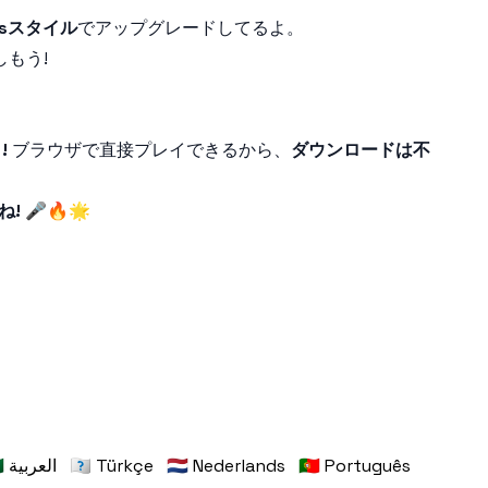
nsスタイル
でアップグレードしてるよ。
しもう!
!
ブラウザで直接プレイできるから、
ダウンロードは不
 🎤🔥🌟
🇸🇦 العربية
🇹🇷 Türkçe
🇳🇱 Nederlands
🇵🇹 Português