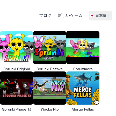
ブログ
新しいゲーム
🇯🇵 日本語
Sprunki Original
Sprunki Retake
Sprummers
Sprunki Phase 13
Wacky Flip
Merge Fellas