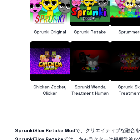
Sprunki Original
Sprunki Retake
Sprummer
Chicken Jockey
Sprunki Wenda
Sprunki Sk
Clicker
Treatment Human
Treatmen
SprunkiBlox Retake Mod
で、クリエイティブな融合を
SprunkiBlox Retake
では、キャラクターは幾何学的な