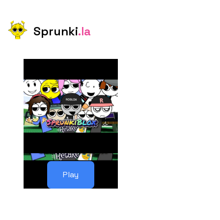
Sprunki
.la
Play