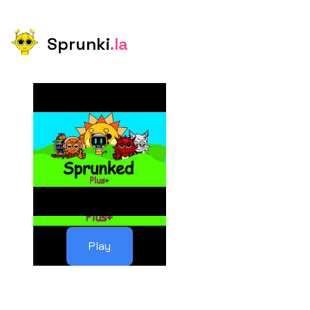
Sprunki
.la
Play