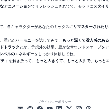
なアニメーション
でリフレッシュされてて、モッドに
スタイリ
て、各キャラクターがあなたのミックスに
リマスターされたり
、重ねたハーモニーを試してみて、
もっと深くて没入感のある
ドトラック
とか、予想外の効果、豊かなサウンドスケープをア
の次のレベルのエネルギー
をしっかり体験してね。
ビティを解き放って、
もっと大きくて、もっと大胆で、もっと
プライバシーポリシー
github
facebook
youtube
linkedin
x
instagram
threads