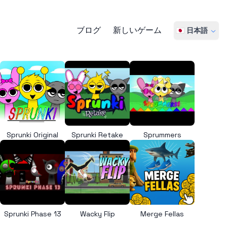
ブログ
新しいゲーム
🇯🇵 日本語
Sprunki Original
Sprunki Retake
Sprummers
Sprunki Phase 13
Wacky Flip
Merge Fellas