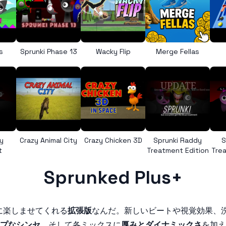
s
Sprunki Phase 13
Wacky Flip
Merge Fellas
y
Crazy Animal City
Crazy Chicken 3D
Sprunki Raddy
S
t
Treatment Edition
Trea
Sprunked Plus+
に楽しませてくれる
拡張版
なんだ。新しいビートや視覚効果、
プなシンセ
、そして各ミックスに
厚みとダイナミックさ
を加え