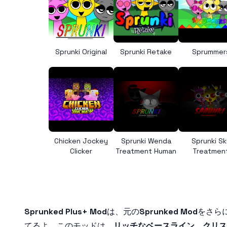
Sprunki Original
Sprunki Retake
Sprummer
Chicken Jockey
Sprunki Wenda
Sprunki Sk
Clicker
Treatment Human
Treatmen
Sprunked Plus+ Mod
は、元の
Sprunked Mod
をさら
てるよ。このモッドは、
リッチなベースライン
、
クリス