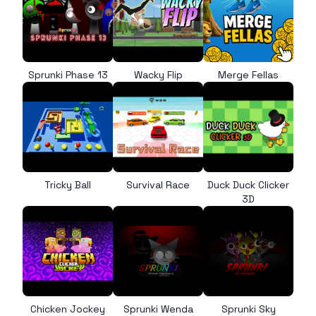
Sprunki Phase 13
Wacky Flip
Merge Fellas
Tricky Ball
Survival Race
Duck Duck Clicker
3D
Chicken Jockey
Sprunki Wenda
Sprunki Sky