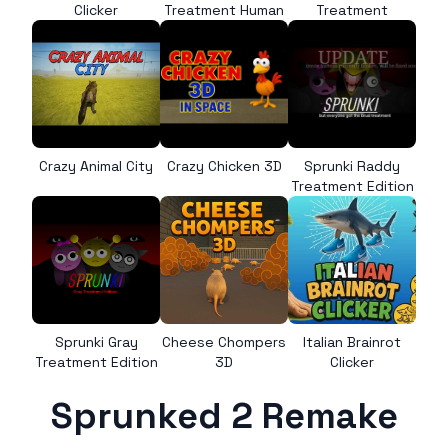
Clicker
Treatment Human
Treatment
Crazy Animal City
Crazy Chicken 3D
Sprunki Raddy
Treatment Edition
Sprunki Gray
Cheese Chompers
Italian Brainrot
Treatment Edition
3D
Clicker
Sprunked 2 Remake