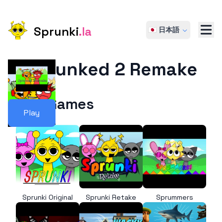
Sprunki
.la
🇯🇵 日本語
Sprunked 2 Remake
More Games
Play
Sprunki Original
Sprunki Retake
Sprummers