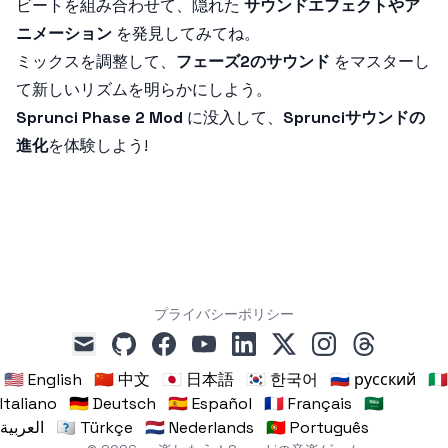
ビートを組み合わせて、隠れた
サウンドエフェクトやア
ニメーション
を発見してみてね。
ミックスを調整して、
フェーズ2のサウンド
をマスターし
て新しいリズムを明らかにしよう。
Sprunci Phase 2 Mod
に没入して、
Sprunciサウンドの
進化
を体験しよう!
プライバシーポリシー
github
facebook
youtube
linkedin
x
instagram
threads
mail
🇺🇸 English
🇨🇳 中文
🇯🇵 日本語
🇰🇷 한국어
🇷🇺 русский
🇮🇹
Italiano
🇩🇪 Deutsch
🇪🇸 Español
🇫🇷 Français
🇸🇦
العربية
🇹🇷 Türkçe
🇳🇱 Nederlands
🇵🇹 Português