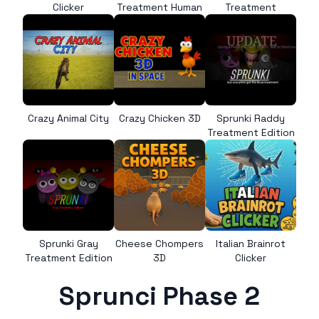
Clicker
Treatment Human
Treatment
Crazy Animal City
Crazy Chicken 3D
Sprunki Raddy
Treatment Edition
Sprunki Gray
Cheese Chompers
Italian Brainrot
Treatment Edition
3D
Clicker
Sprunci Phase 2