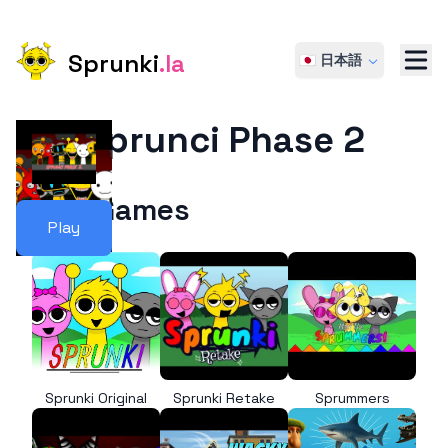
Sprunki
.la
🇯🇵 日本語
Sprunci Phase 2
More Games
Play
Sprunki Original
Sprunki Retake
Sprummers