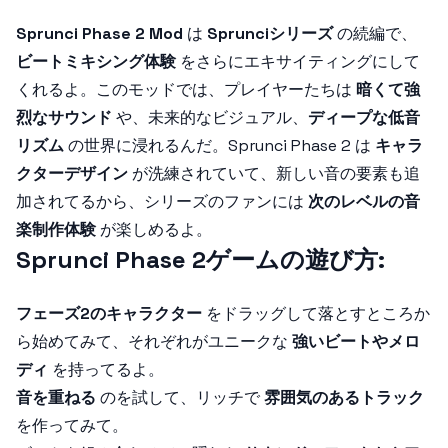
Sprunci Phase 2 Mod
は
Sprunciシリーズ
の続編で、
ビートミキシング体験
をさらにエキサイティングにして
くれるよ。このモッドでは、プレイヤーたちは
暗くて強
烈なサウンド
や、未来的なビジュアル、
ディープな低音
リズム
の世界に浸れるんだ。Sprunci Phase 2 は
キャラ
クターデザイン
が洗練されていて、新しい音の要素も追
加されてるから、シリーズのファンには
次のレベルの音
楽制作体験
が楽しめるよ。
Sprunci Phase 2ゲームの遊び方:
フェーズ2のキャラクター
をドラッグして落とすところか
ら始めてみて、それぞれがユニークな
強いビートやメロ
ディ
を持ってるよ。
音を重ねる
のを試して、リッチで
雰囲気のあるトラック
を作ってみて。