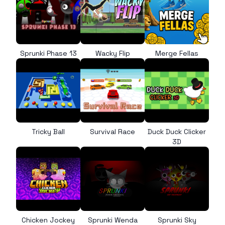
Sprunki Phase 13
Wacky Flip
Merge Fellas
Tricky Ball
Survival Race
Duck Duck Clicker
3D
Chicken Jockey
Sprunki Wenda
Sprunki Sky