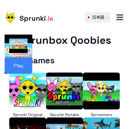
Sprunki
.la
🇯🇵 日本語
Sprunbox Qoobies
More Games
Play
Sprunki Original
Sprunki Retake
Sprummers