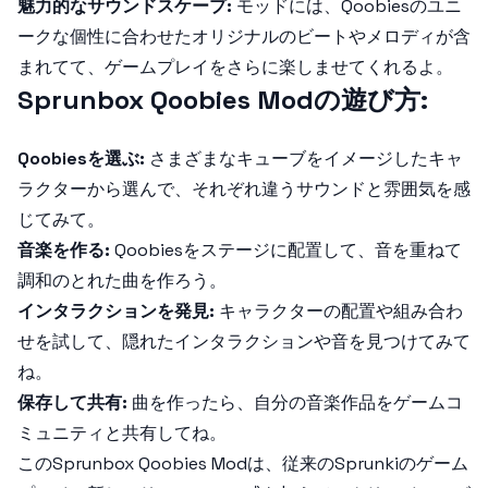
魅力的なサウンドスケープ:
モッドには、Qoobiesのユニ
ークな個性に合わせたオリジナルのビートやメロディが含
まれてて、ゲームプレイをさらに楽しませてくれるよ。
Sprunbox Qoobies Mod
の遊び方:
Qoobiesを選ぶ:
さまざまなキューブをイメージしたキャ
ラクターから選んで、それぞれ違うサウンドと雰囲気を感
じてみて。
音楽を作る:
Qoobiesをステージに配置して、音を重ねて
調和のとれた曲を作ろう。
インタラクションを発見:
キャラクターの配置や組み合わ
せを試して、隠れたインタラクションや音を見つけてみて
ね。
保存して共有:
曲を作ったら、自分の音楽作品をゲームコ
ミュニティと共有してね。
この
Sprunbox Qoobies Mod
は、従来のSprunkiのゲーム