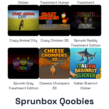
Clicker
Treatment Human
Treatment
Crazy Animal City
Crazy Chicken 3D
Sprunki Raddy
Treatment Edition
Sprunki Gray
Cheese Chompers
Italian Brainrot
Treatment Edition
3D
Clicker
Sprunbox Qoobies