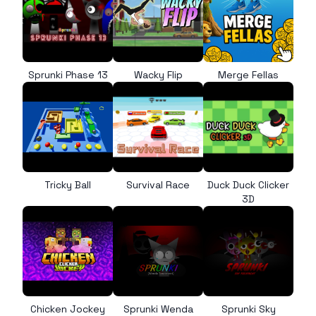
Sprunki Phase 13
Wacky Flip
Merge Fellas
Tricky Ball
Survival Race
Duck Duck Clicker
3D
Chicken Jockey
Sprunki Wenda
Sprunki Sky