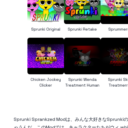
Sprunki Original
Sprunki Retake
Sprummer
Chicken Jockey
Sprunki Wenda
Sprunki Sk
Clicker
Treatment Human
Treatmen
Sprunki Sprankzed
Modは、みんな大好きなSpru
ゃうんだ。このModでは、キャラクターたちがウィ whi