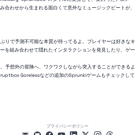
合わせから生まれる面白くて意外なミュージックビートが、この
ぷりで予測不可能な本質が待ってるよ。プレイヤーは好きなキャラ
ーを組み合わせて隠れたインタラクションを発見したり、ゲー
り。予想外の冒険へ、ワクワクしながら突入することができるよ
rruptbox Goreless
などの追加のSprunkiゲームもチェックして
プライバシーポリシー
github
facebook
youtube
linkedin
x
instagram
threads