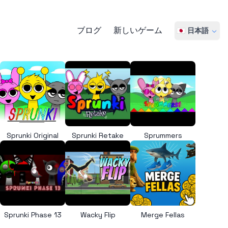
ブログ
新しいゲーム
🇯🇵 日本語
Sprunki Original
Sprunki Retake
Sprummers
Sprunki Phase 13
Wacky Flip
Merge Fellas