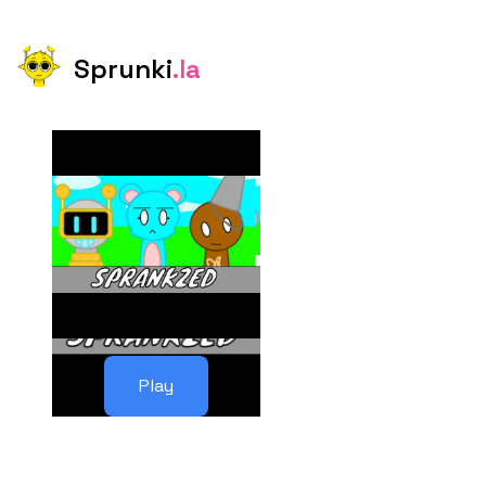
Sprunki
.la
Play