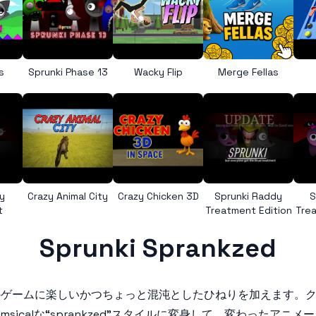
s
Sprunki Phase 13
Wacky Flip
Merge Fellas
y
Crazy Animal City
Crazy Chicken 3D
Sprunki Raddy
S
t
Treatment Edition
Trea
Sprunki Sprankzed
nkiのゲームに楽しいかつちょっと混沌としたひねりを加えます
msicalな“sprankzed”スタイルに変身して、変わった