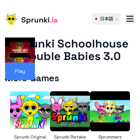
Sprunki
.la
🇯🇵 日本語
Sprunki Schoolhouse
Trouble Babies 3.0
Play
More Games
Sprunki Original
Sprunki Retake
Sprummers