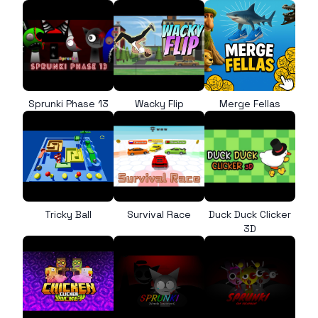
Sprunki Phase 13
Wacky Flip
Merge Fellas
Tricky Ball
Survival Race
Duck Duck Clicker
3D