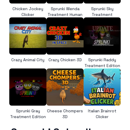
Chicken Jockey
Sprunki Wenda
Sprunki Sky
Clicker
Treatment Human
Treatment
Crazy Animal City
Crazy Chicken 3D
Sprunki Raddy
Treatment Edition
Sprunki Gray
Cheese Chompers
Italian Brainrot
Treatment Edition
3D
Clicker