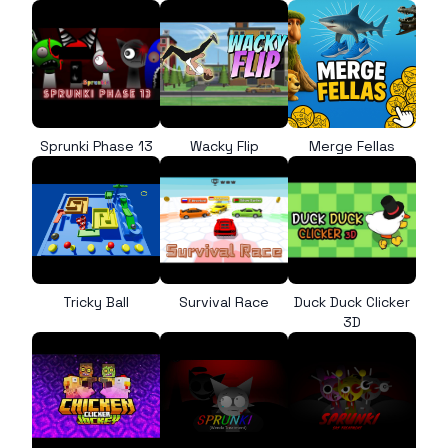
Sprunki Phase 13
Wacky Flip
Merge Fellas
Tricky Ball
Survival Race
Duck Duck Clicker
3D