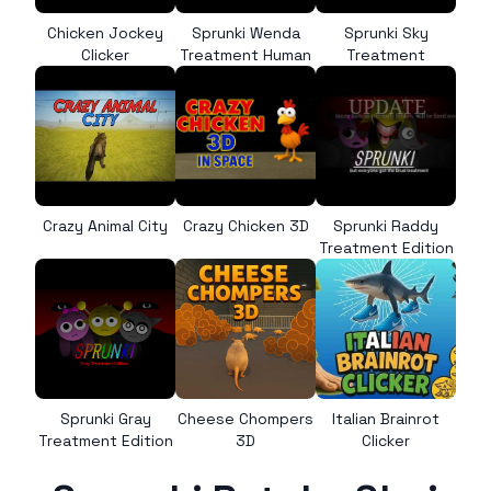
Chicken Jockey
Sprunki Wenda
Sprunki Sky
Clicker
Treatment Human
Treatment
Crazy Animal City
Crazy Chicken 3D
Sprunki Raddy
Treatment Edition
Sprunki Gray
Cheese Chompers
Italian Brainrot
Treatment Edition
3D
Clicker