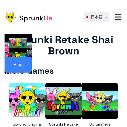
Sprunki
.la
🇯🇵 日本語
Sprunki Retake Shai
Brown
Play
More Games
Sprunki Original
Sprunki Retake
Sprummers