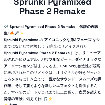
Sprunki Pyramixed
Phase 2 Remake
🎶
Sprunki Pyramixed Phase 2 Remake – 伝説の再誕
生!
🔥🎤✨
Sprunki Pyramixed
の
アイコニックな第2フェーズ
を今
までにない形で体験しよう!完全にリメイクされた
Sprunki Pyramixed Phase 2 Remake
には、
リニューア
ルされたビジュアル、パワフルなビート、ダイナミックな
アニメーション
が詰まってるよ。Sprunkiの創造性が最高
に表現されたこのリメイクは、オリジナルが好きだったと
ころをさらに引き立てて、
豊かなサウンド、スムーズな操
作感、そして驚くような新しいエフェクト
を提供するん
だ。すべてのビートがこれまで以上に響く、
次元を超えた
音楽の冒険
に備えてね! 🎵⚡