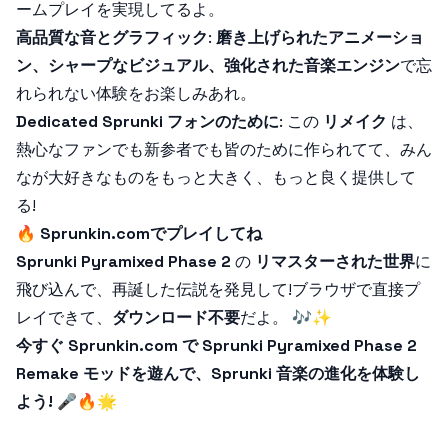
ームプレイを実現してるよ。
高品質な音とグラフィック
:
磨き上げられたアニメーショ
ン、シャープなビジュアル、強化された音楽エンジン
で忘
れられない体験をお楽しみあれ。
Dedicated Sprunki フォンのために
: この
リメイク
は、
熱心なファンでも新参者でも皆のために作られてて、みん
なが大好きなものをもっと大きく、もっと良く提供して
る!
🔥
Sprunkin.comでプレイしてね
Sprunki Pyramixed Phase 2
の
リマスターされた世界
に
飛び込んで、再誕した伝説を発見して!ブラウザで直接プ
レイできて、
ダウンロード不要
だよ。 🎶✨
今すぐ Sprunkin.com で Sprunki Pyramixed Phase 2
Remake モッドを遊んで、Sprunki 音楽の進化を体験し
よう! 🎤🔥🌟