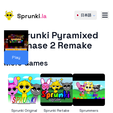
Sprunki
.la
🇯🇵 日本語
Sprunki Pyramixed
Phase 2 Remake
Play
More Games
Sprunki Original
Sprunki Retake
Sprummers