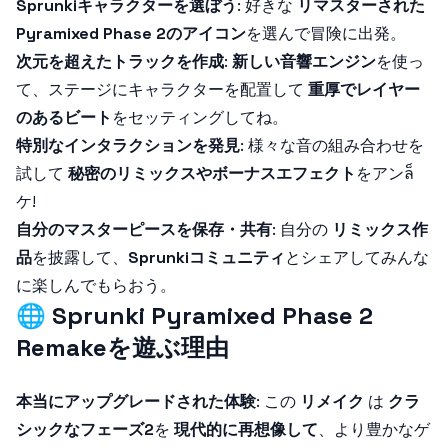
Sprunkiキャラクターを選ぼう
: 好きな
リマスターされた
Pyramixed Phase 2のアイコン
を選んで冒険に出発。
次元を超えたトラックを作成
:
新しい音響エンジン
を使っ
て、ステージにキャラクターを配置して
重厚でレイヤー
のあるビート
をセッティングしてね。
特別なインタラクションを発見
: 様々な音の組み合わせを
試して
秘密のリミックスやボーナスエフェクト
をアンล็
ケ!
自分のマスターピースを保存・共有
: 自分の
リミックス作
品
を披露して、
Sprunkiコミュニティ
とシェアしてみんな
に楽しんでもらおう。
🌐
Sprunki Pyramixed Phase 2
Remakeを遊ぶ理由
本当にアップグレードされた体験
: この
リメイク
は
クラ
シックなフェーズ2
を
現代的に再想像して
、より豊かなゲ