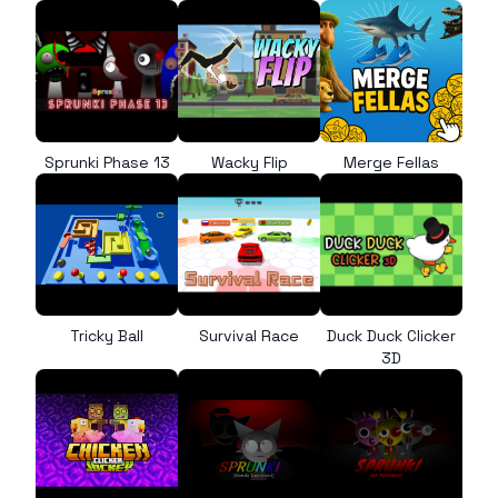
Sprunki Phase 13
Wacky Flip
Merge Fellas
Tricky Ball
Survival Race
Duck Duck Clicker
3D