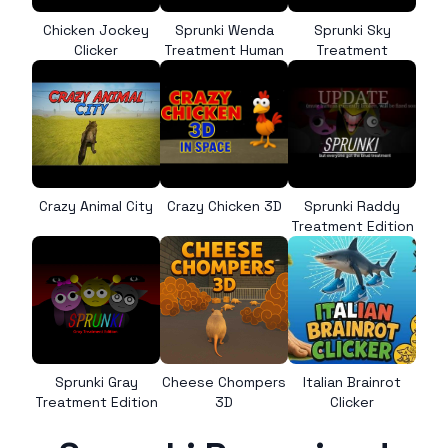
Chicken Jockey
Sprunki Wenda
Sprunki Sky
Clicker
Treatment Human
Treatment
Crazy Animal City
Crazy Chicken 3D
Sprunki Raddy
Treatment Edition
Sprunki Gray
Cheese Chompers
Italian Brainrot
Treatment Edition
3D
Clicker