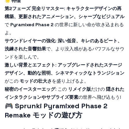
🌟
特徴
第2フェーズ 完全リマスター
:
キャラクターデザインの再
構築、更新されたアニメーション、シャープなビジュアル
で
Pyramixed Phase 2
の世界に新しい命が吹き込まれる
よ。
サウンドレイヤーの強化
:
深い低音、キレのあるビート、
洗練された音響効果
で、より没入感があるパワフルなサウ
ンドを楽しんで。
激しい背景とエフェクト
:
アップグレードされたステージ
デザイン、動的な照明、シネマティックなトランジション
がこの
モッドの壮大さ
を盛り上げるよ。
秘密のイースターエッグ
: この
リメイク版
だけの
隠された
インタラクションやサプライズ要素
の世界へ飛び込もう!
🎮
Sprunki Pyramixed Phase 2
Remake モッドの遊び方