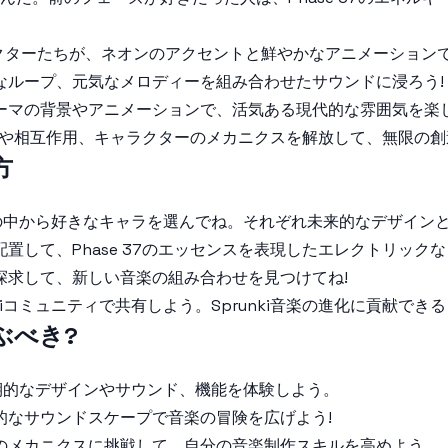
ラクターたちが、ネオンのアクセントと鮮やかなアニメーション
的なループ、元気なメロディーを組み合わせたサウンドに浸ろう!
テーマの背景やアニメーションで、活気ある現代的な雰囲気を楽
なツールや相互作用、キャラクターのメカニクスを解放して、無限の
方
クターの中から好きなキャラを選んでね。それぞれ未来的なデザイ
配置して、Phase 37のエッセンスを表現したエレクトリッ
探求して、新しい音楽の組み合わせを見つけてね!
kiコミュニティで共有しよう。Sprunki音楽の進化に貢献でき
遊ぶべき?
、画期的なデザインやサウンド、機能を体験しよう。
験的なサウンドスケープで音楽の冒険を広げよう!
イのメカニクスに挑戦して、自分の音楽制作スキルを高めよう。