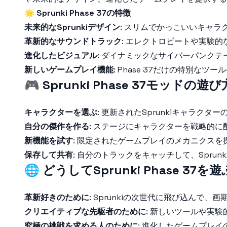
🌟
Sprunki Phase 37の特徴
未来的なSprunkiデザイン
: スリムでかっこいいキャ
革新的なサウンドトラック
: エレクトロビートや実験
進化したビジュアル
: ダイナミックなサイバーパンク
新しいゲームプレイ機能
: Phase 37だけの特別
🎮
Sprunki Phase 37モッドの遊び
キャラクターを選ぶ
: 更新されたSprunkiキャラ
自分の傑作を作る
: ステージにキャラクターを戦略的に
新機能を試す
: 限定されたゲームプレイのメカニクスを
保存して共有
: 自分のトラックをキャッチして、Sprun
🌐
どうしてSprunki Phase 37を
革新好きのために
: Sprunkiの次世代に飛び込んで
クリエイティブな先駆者のために
: 新しいツールや実
究極の挑戦を求める人のために
: 進化したゲームプレ