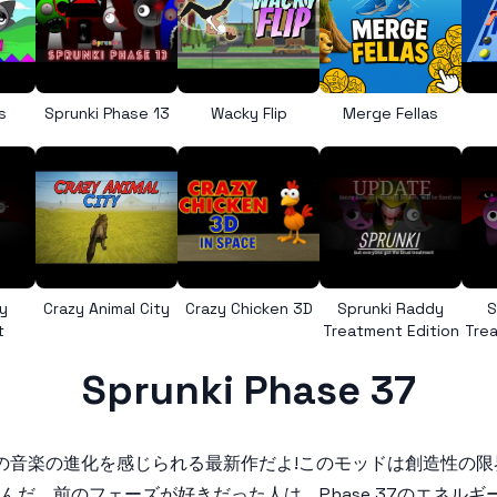
s
Sprunki Phase 13
Wacky Flip
Merge Fellas
y
Crazy Animal City
Crazy Chicken 3D
Sprunki Raddy
S
t
Treatment Edition
Trea
Sprunki Phase 37
nkiの音楽の進化を感じられる最新作だよ!このモッドは創造性
。前のフェーズが好きだった人は、Phase 37のエネルギー