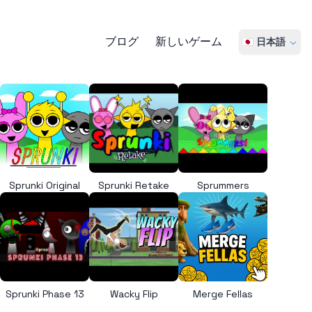
ブログ
新しいゲーム
🇯🇵 日本語
Sprunki Original
Sprunki Retake
Sprummers
Sprunki Phase 13
Wacky Flip
Merge Fellas