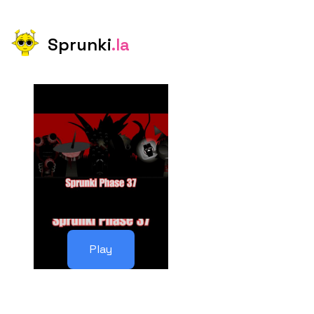
Sprunki
.la
Play