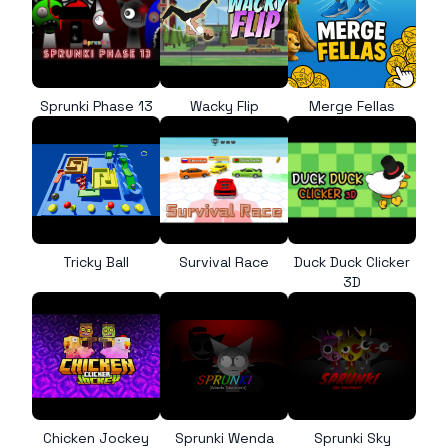
Sprunki Phase 13
Wacky Flip
Merge Fellas
Tricky Ball
Survival Race
Duck Duck Clicker
3D
Chicken Jockey
Sprunki Wenda
Sprunki Sky