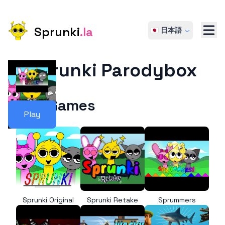
Sprunki
.la
🇯🇵 日本語
Sprunki Parodybox
More Games
Play
Sprunki Original
Sprunki Retake
Sprummers