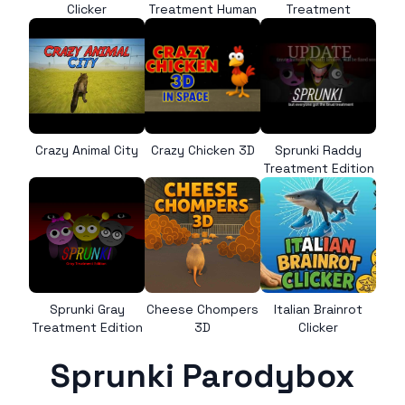
Clicker
Treatment Human
Treatment
Crazy Animal City
Crazy Chicken 3D
Sprunki Raddy
Treatment Edition
Sprunki Gray
Cheese Chompers
Italian Brainrot
Treatment Edition
3D
Clicker
Sprunki Parodybox