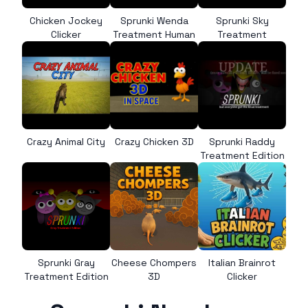
Chicken Jockey
Sprunki Wenda
Sprunki Sky
Clicker
Treatment Human
Treatment
Crazy Animal City
Crazy Chicken 3D
Sprunki Raddy
Treatment Edition
Sprunki Gray
Cheese Chompers
Italian Brainrot
Treatment Edition
3D
Clicker