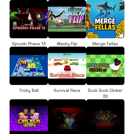
Sprunki Phase 13
Wacky Flip
Merge Fellas
Tricky Ball
Survival Race
Duck Duck Clicker
3D