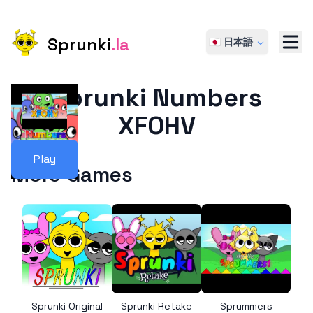
Sprunki
.la
🇯🇵 日本語
Sprunki Numbers
XFOHV
Play
More Games
Sprunki Original
Sprunki Retake
Sprummers