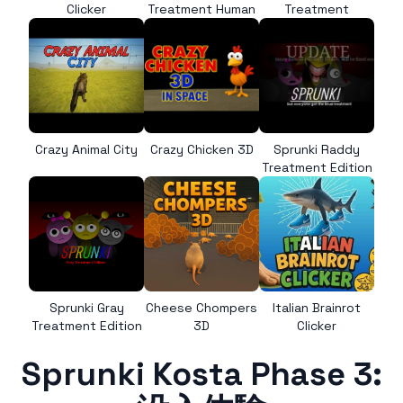
Clicker
Treatment Human
Treatment
Crazy Animal City
Crazy Chicken 3D
Sprunki Raddy
Treatment Edition
Sprunki Gray
Cheese Chompers
Italian Brainrot
Treatment Edition
3D
Clicker
Sprunki Kosta Phase 3: