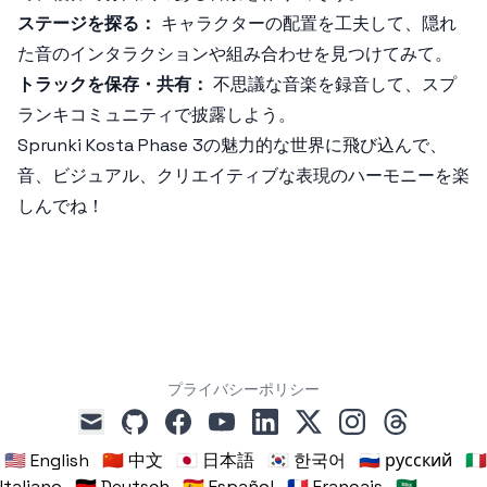
ステージを探る：
キャラクターの配置を工夫して、隠れ
た音のインタラクションや組み合わせを見つけてみて。
トラックを保存・共有：
不思議な音楽を録音して、スプ
ランキコミュニティで披露しよう。
Sprunki Kosta Phase 3
の魅力的な世界に飛び込んで、
音、ビジュアル、クリエイティブな表現のハーモニーを楽
しんでね！
プライバシーポリシー
github
facebook
youtube
linkedin
x
instagram
threads
mail
🇺🇸 English
🇨🇳 中文
🇯🇵 日本語
🇰🇷 한국어
🇷🇺 русский
🇮🇹
Italiano
🇩🇪 Deutsch
🇪🇸 Español
🇫🇷 Français
🇸🇦