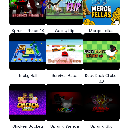
Sprunki Phase 13
Wacky Flip
Merge Fellas
Tricky Ball
Survival Race
Duck Duck Clicker
3D
Chicken Jockey
Sprunki Wenda
Sprunki Sky