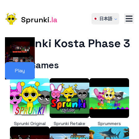
Sprunki
.la
🇯🇵 日本語
Sprunki Kosta Phase 3
More Games
Play
Sprunki Original
Sprunki Retake
Sprummers