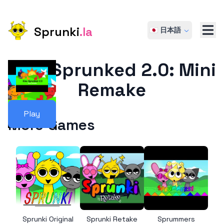
Sprunki
.la
🇯🇵 日本語
Kino Sprunked 2.0: Mini
Remake
Play
More Games
Sprunki Original
Sprunki Retake
Sprummers