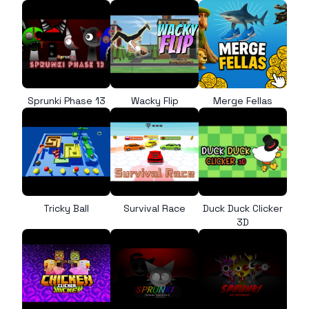
Sprunki Phase 13
Wacky Flip
Merge Fellas
Tricky Ball
Survival Race
Duck Duck Clicker
3D