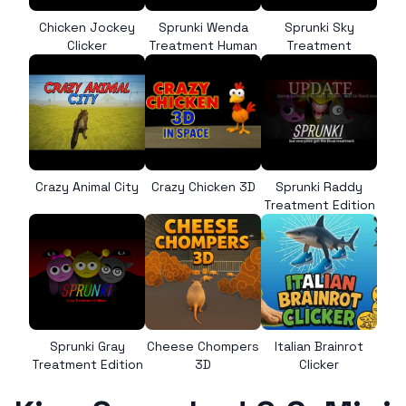
Chicken Jockey
Sprunki Wenda
Sprunki Sky
Clicker
Treatment Human
Treatment
Crazy Animal City
Crazy Chicken 3D
Sprunki Raddy
Treatment Edition
Sprunki Gray
Cheese Chompers
Italian Brainrot
Treatment Edition
3D
Clicker