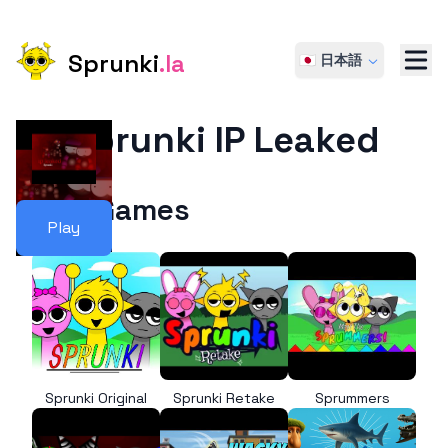
Sprunki
.la
🇯🇵 日本語
Sprunki IP Leaked
More Games
Play
Sprunki Original
Sprunki Retake
Sprummers