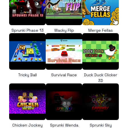
Sprunki Phase 13
Wacky Flip
Merge Fellas
Tricky Ball
Survival Race
Duck Duck Clicker
3D
Chicken Jockey
Sprunki Wenda
Sprunki Sky