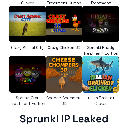
Clicker
Treatment Human
Treatment
Crazy Animal City
Crazy Chicken 3D
Sprunki Raddy
Treatment Edition
Sprunki Gray
Cheese Chompers
Italian Brainrot
Treatment Edition
3D
Clicker
Sprunki IP Leaked