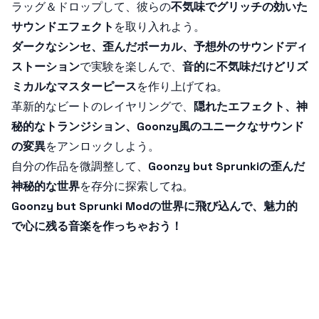
ラッグ＆ドロップして、彼らの
不気味でグリッチの効いた
サウンドエフェクト
を取り入れよう。
ダークなシンセ、歪んだボーカル、予想外のサウンドディ
ストーション
で実験を楽しんで、
音的に不気味だけどリズ
ミカルなマスターピース
を作り上げてね。
革新的なビートのレイヤリングで、
隠れたエフェクト、神
秘的なトランジション、Goonzy風のユニークなサウンド
の変異
をアンロックしよう。
自分の作品を微調整して、
Goonzy but Sprunkiの歪んだ
神秘的な世界
を存分に探索してね。
Goonzy but Sprunki Modの世界に飛び込んで、魅力的
で心に残る音楽を作っちゃおう！