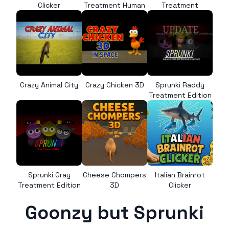
Clicker
Treatment Human
Treatment
Crazy Animal City
Crazy Chicken 3D
Sprunki Raddy
Treatment Edition
Sprunki Gray
Cheese Chompers
Italian Brainrot
Treatment Edition
3D
Clicker
Goonzy but Sprunki