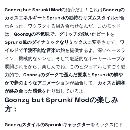
Goonzy but Sprunki Mod
の紹介だよ！これは
Goonzyの
カオスエネルギー
と
Sprunkiの独特なリズムスタイル
が合
わさった、ワクワクする組み合わせなんだ。このモッド
は、
Goonzyの不気味で、グリッチの効いたビート
を
Sprunki風のダイナミックなリミックス
に変身させて、
ワ
イルドで予測不能な音楽の旅
を提供するよ。深いベースラ
イン、機械的なシンセ、そして魅惑的なボーカーループが
展開されるから、楽しんでね。このビジュアルもすごく魅
力的で、
Goonzyのダークで歪んだ要素
と
Sprunkiの鮮や
かで夢のようなアニメーション
が融合して、
カオスと調和
が絡み合った感覚
を作り出しているよ。
Goonzy but Sprunki Modの楽しみ
方：
GoonzyスタイルのSprunkiキャラクター
をミックスにド