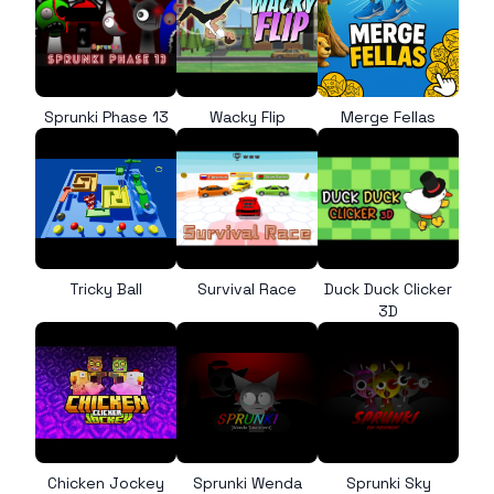
Sprunki Phase 13
Wacky Flip
Merge Fellas
Tricky Ball
Survival Race
Duck Duck Clicker
3D
Chicken Jockey
Sprunki Wenda
Sprunki Sky