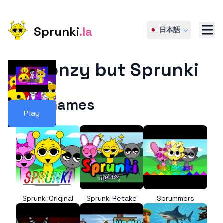
Sprunki
.la
🇯🇵 日本語
Goonzy but Sprunki
More Games
Play
Sprunki Original
Sprunki Retake
Sprummers