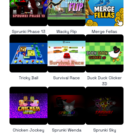
Sprunki Phase 13
Wacky Flip
Merge Fellas
Tricky Ball
Survival Race
Duck Duck Clicker
3D
Chicken Jockey
Sprunki Wenda
Sprunki Sky