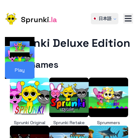
Sprunki
.la
🇯🇵 日本語
Sprunki Deluxe Edition
More Games
Play
Sprunki Original
Sprunki Retake
Sprummers