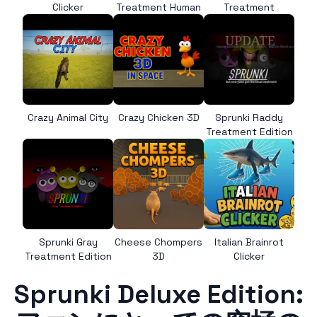
Clicker
Treatment Human
Treatment
Crazy Animal City
Crazy Chicken 3D
Sprunki Raddy
Treatment Edition
Sprunki Gray
Cheese Chompers
Italian Brainrot
Treatment Edition
3D
Clicker
Sprunki Deluxe Edition: