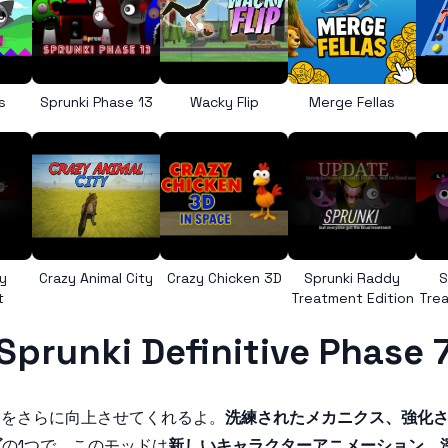
s
Sprunki Phase 13
Wacky Flip
Merge Fellas
y
Crazy Animal City
Crazy Chicken 3D
Sprunki Raddy
S
t
Treatment Edition
Trea
Sprunki Definitive Phase 
験をさらに向上させてくれるよ。
洗練されたメカニクス、強化
ズ
の1つで、このモッドは
新しいキャラクターアニメーション、