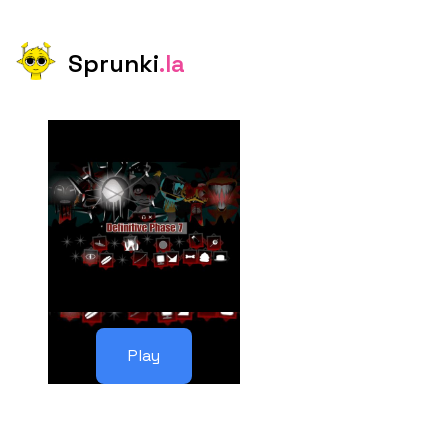
Sprunki
.la
Play