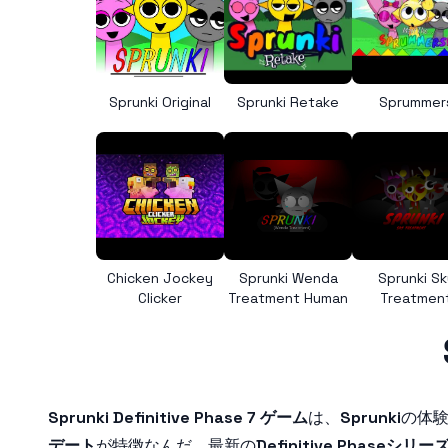
Sprunki Original
Sprunki Retake
Sprummer
Chicken Jockey
Sprunki Wenda
Sprunki Sk
Clicker
Treatment Human
Treatmen
Sprunki Definitive Phase 7 ゲーム
は、
Sprunki
の体
デート
が特徴なんだ。最新の
Definitive Phaseシリー