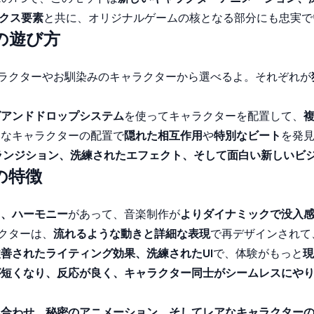
クス要素
と共に、オリジナルゲームの核となる部分にも忠実で
モッドの遊び方
ャラクターやお馴染みのキャラクターから選べるよ。それぞれが
グアンドドロップシステム
を使ってキャラクターを配置して、
んなキャラクターの配置で
隠れた相互作用
や
特別なビート
を発
ランジション、洗練されたエフェクト、そして面白い新しいビ
ームの特徴
ト、ハーモニー
があって、音楽制作が
よりダイナミックで没入
ャラクターは、
流れるような動きと詳細な表現
で再デザインされて
善されたライティング効果、洗練されたUI
で、体験がもっと
現
が短くなり、反応が良く、キャラクター同士がシームレスにや
み合わせ、秘密のアニメーション、そしてレアなキャラクター