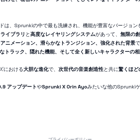
ッドは、Sprunkiの中で最も洗練され、機能が豊富なバージョ
ドライブラリ
と
高度なレイヤリングシステム
があって、
無限の
なアニメーション、滑らかなトランジション、強化された背景
なトラック、隠れた機能、そして全く新しいキャラクターの相
ーズにおける
大胆な進化
で、
次世代の音楽創造性
と共に
驚くほど
d 0.9 アップデート
や
Sprunki X Orin Ayo
みたいな他のSprunk
プライバシーポリシー