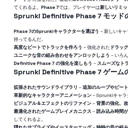
てくれるよ。
Phase 7
では、プレイヤーは
新しいリミッ
Sprunki Definitive Phase 7 
Phase 7のSprunkiキャラクターを選ぼう
– 新しいキ
持ってるんだ。
高度なビートでトラックを作ろう
– 強化された
ドラッ
ユニークな音の組み合わせをアンロックしよう
– いろ
Definitive Phase 7 の強化を楽しもう
–
スムーズなト
Sprunki Definitive Phase 7 ゲ
拡張されたサウンドライブラリ
–
追加のループやビー
革新的なキャラクターアニメーション
– Sprunkiキ
ビジュアル＆エフェクトのリファイン
–
背景の強化、改
最適化されたゲームプレイメカニクス
–
読み込み時間
してくれるよ。
隠れたサプライズやイースターエッグ
–
独特の音の組