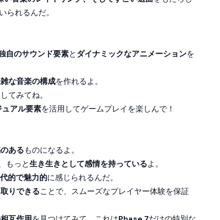
いられるんだ。
独自のサウンド要素
と
ダイナミックなアニメーション
を
複雑な音楽の構成
を作れるよ。
見してみてね。
ジュアル要素
を活用してゲームプレイを楽しんで！
感のある
ものになるよ。
、もっと
生き生きとして感情を持っている
よ。
代的で魅力的
に感じられるんだ。
り取りできる
ことで、スムーズなプレイヤー体験を保証
の相互作用
を見つけてみて。これは
Phase 7
だけの特別な