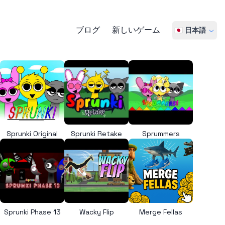
ブログ
新しいゲーム
🇯🇵 日本語
Sprunki Original
Sprunki Retake
Sprummers
Sprunki Phase 13
Wacky Flip
Merge Fellas