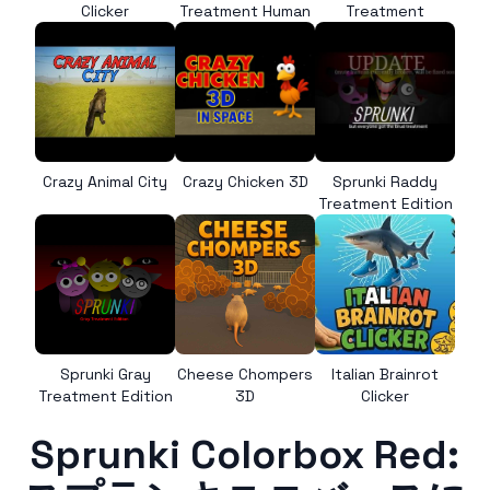
Clicker
Treatment Human
Treatment
Crazy Animal City
Crazy Chicken 3D
Sprunki Raddy
Treatment Edition
Sprunki Gray
Cheese Chompers
Italian Brainrot
Treatment Edition
3D
Clicker
Sprunki Colorbox Red: