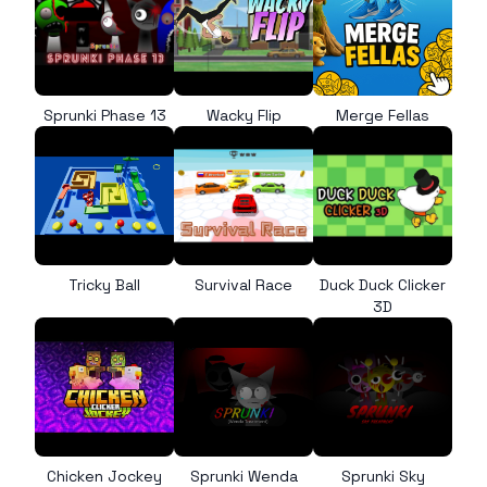
Sprunki Phase 13
Wacky Flip
Merge Fellas
Tricky Ball
Survival Race
Duck Duck Clicker
3D
Chicken Jockey
Sprunki Wenda
Sprunki Sky