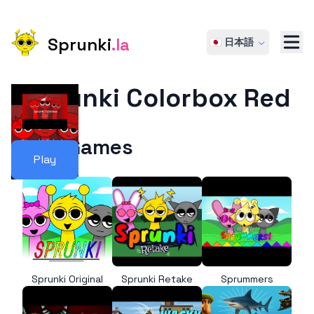
Sprunki
.la
🇯🇵 日本語
Sprunki Colorbox Red
More Games
Play
Sprunki Original
Sprunki Retake
Sprummers