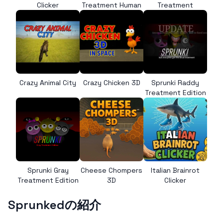
Clicker
Treatment Human
Treatment
Crazy Animal City
Crazy Chicken 3D
Sprunki Raddy
Treatment Edition
Sprunki Gray
Cheese Chompers
Italian Brainrot
Treatment Edition
3D
Clicker
Sprunkedの紹介