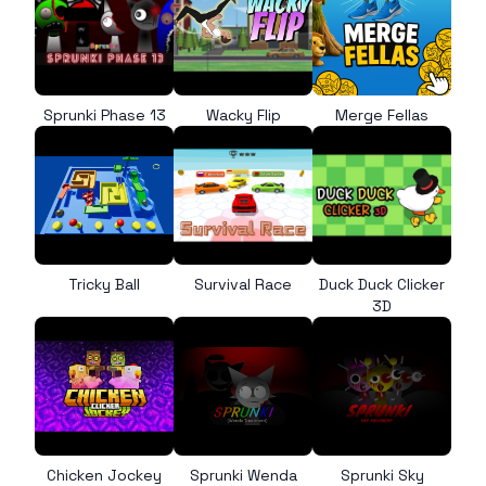
Sprunki Phase 13
Wacky Flip
Merge Fellas
Tricky Ball
Survival Race
Duck Duck Clicker
3D
Chicken Jockey
Sprunki Wenda
Sprunki Sky