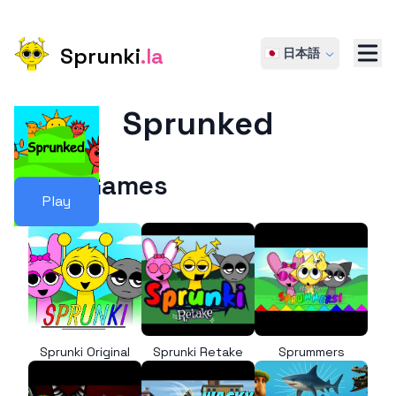
Sprunki
.la
🇯🇵 日本語
Sprunked
More Games
Play
Sprunki Original
Sprunki Retake
Sprummers