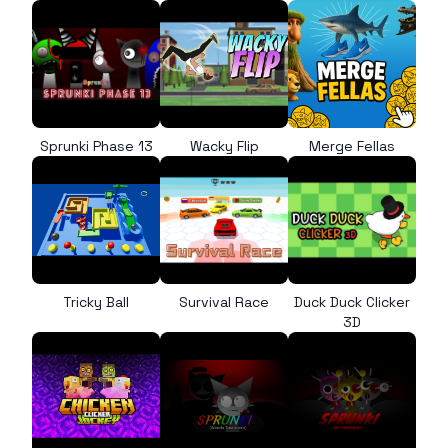
Sprunki Phase 13
Wacky Flip
Merge Fellas
Tricky Ball
Survival Race
Duck Duck Clicker
3D