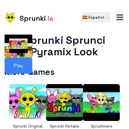
Sprunki
.la
🇪🇸 Español
Sprunki Sprunci
Pyramix Look
Play
More Games
Sprunki Original
Sprunki Retake
Sprummers