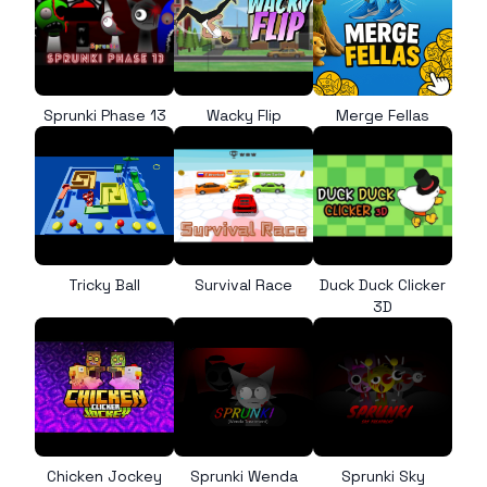
Sprunki Phase 13
Wacky Flip
Merge Fellas
Tricky Ball
Survival Race
Duck Duck Clicker
3D
Chicken Jockey
Sprunki Wenda
Sprunki Sky