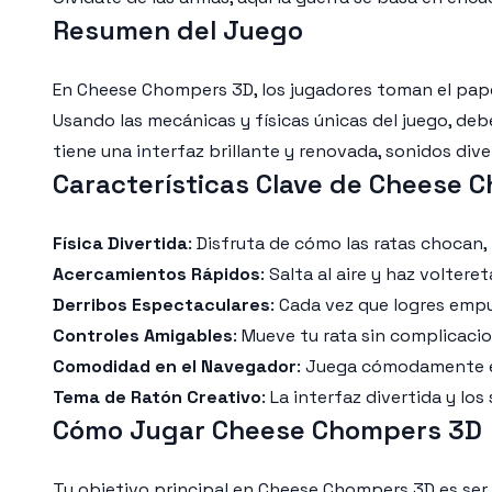
Resumen del Juego
En Cheese Chompers 3D, los jugadores toman el papel 
Usando las mecánicas y físicas únicas del juego, de
tiene una interfaz brillante y renovada, sonidos di
Características Clave de Cheese 
Física Divertida
: Disfruta de cómo las ratas chocan, 
Acercamientos Rápidos
: Salta al aire y haz volter
Derribos Espectaculares
: Cada vez que logres empu
Controles Amigables
: Mueve tu rata sin complicaci
Comodidad en el Navegador
: Juega cómodamente e
Tema de Ratón Creativo
: La interfaz divertida y l
Cómo Jugar Cheese Chompers 3D
Tu objetivo principal en Cheese Chompers 3D es ser l