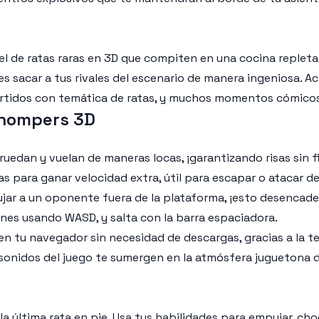
de ratas raras en 3D que compiten en una cocina repleta de
bes sacar a tus rivales del escenario de manera ingeniosa.
vertidos con temática de ratas, y muchos momentos cómicos
Chompers 3D
ruedan y vuelan de maneras locas, ¡garantizando risas sin f
etas para ganar velocidad extra, útil para escapar o atacar d
jar a un oponente fuera de la plataforma, ¡esto desencaden
ones usando WASD, y salta con la barra espaciadora.
n tu navegador sin necesidad de descargas, gracias a la 
os sonidos del juego te sumergen en la atmósfera jugueton
a última rata en pie. Usa tus habilidades para empujar, ch