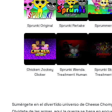
Sprunki Original
Sprunki Retake
Sprummer
Chicken Jockey
Sprunki Wenda
Sprunki Sk
Clicker
Treatment Human
Treatmen
Sumérgete en el divertido universo de Cheese Chomp
Olvídate de las armas, aquí la guerra se basa en enc