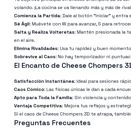
volando. ¡La cocina se va llenando más y más de riva
Comienza la Partida
: Dale al botón "Iniciar" y entr
Sé Ágil
: Muévete con W para avanzar, S para retroced
Salta y Realiza Volteretas
: Mantén presionada la t
en el aire.
Elimina Rivalidades
: Usa tu rapidez y buen momento
Sobrevive al Caos
: No hay temporizador ni puntuaci
El Encanto de Cheese Chompers 3
Satisfacción Instantánea
: Ideal para sesiones ráp
Caos Cómico
: Las físicas únicas le dan a cada encu
Apto para Toda la Familia
: Sin violencia y conteni
Ventaja Competitiva
: Mejora tus reflejos y estrateg
Si el caos de Cheese Chompers 3D te atrapa, también 
Preguntas Frecuentes