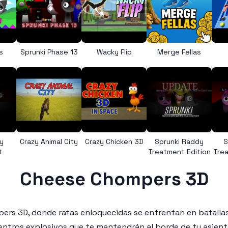
s
Sprunki Phase 13
Wacky Flip
Merge Fellas
y
Crazy Animal City
Crazy Chicken 3D
Sprunki Raddy
S
t
Treatment Edition
Trea
Cheese Chompers 3D
ers 3D, donde ratas enloquecidas se enfrentan en batallas
uentros explosivos que te mantendrán al borde de tu asient