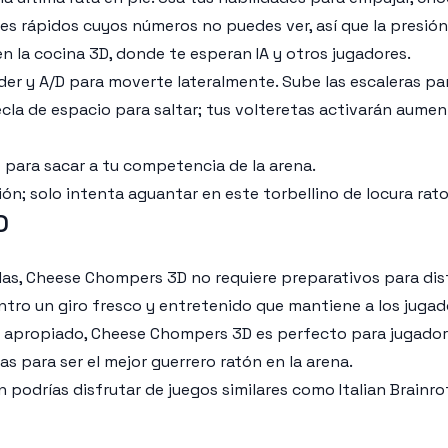
les rápidos cuyos números no puedes ver, así que la presión
a en la cocina 3D, donde te esperan IA y otros jugadores.
er y A/D para moverte lateralmente. Sube las escaleras para
ecla de espacio para saltar; tus volteretas activarán aum
 para sacar a tu competencia de la arena.
ón; solo intenta aguantar en este torbellino de locura rato
D
idas, Cheese Chompers 3D no requiere preparativos para disf
entro un giro fresco y entretenido que mantiene a los jugad
do apropiado, Cheese Chompers 3D es perfecto para jugador
ias para ser el mejor guerrero ratón en la arena.
podrías disfrutar de juegos similares como Italian Brainrot