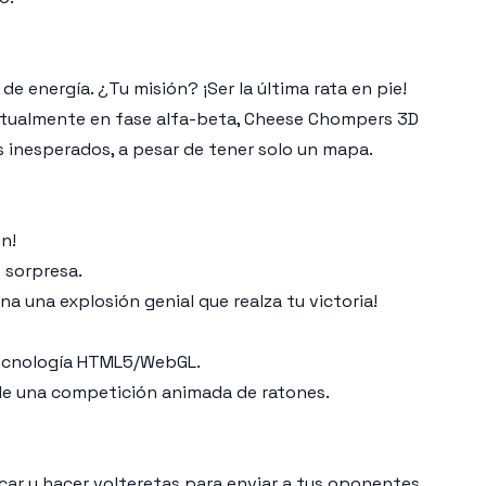
 energía. ¿Tu misión? ¡Ser la última rata en pie!
 Actualmente en fase alfa-beta, Cheese Chompers 3D
 inesperados, a pesar de tener solo un mapa.
in!
e sorpresa.
a una explosión genial que realza tu victoria!
tecnología HTML5/WebGL.
a de una competición animada de ratones.
ocar y hacer volteretas para enviar a tus oponentes