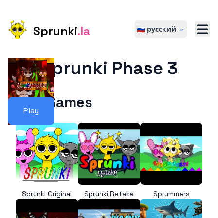
Sprunki
.la
🇷🇺 русский
Sprunki Phase 3
More Games
Play
Sprunki Original
Sprunki Retake
Sprummers