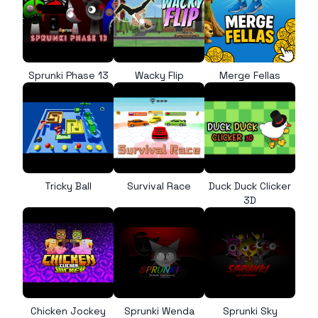
Sprunki Phase 13
Wacky Flip
Merge Fellas
Tricky Ball
Survival Race
Duck Duck Clicker
3D
Chicken Jockey
Sprunki Wenda
Sprunki Sky