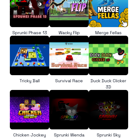
Sprunki Phase 13
Wacky Flip
Merge Fellas
Tricky Ball
Survival Race
Duck Duck Clicker
3D
Chicken Jockey
Sprunki Wenda
Sprunki Sky