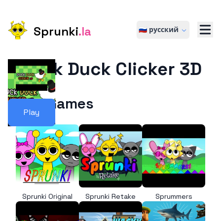
Sprunki
.la
🇷🇺 русский
Duck Duck Clicker 3D
More Games
Play
Sprunki Original
Sprunki Retake
Sprummers