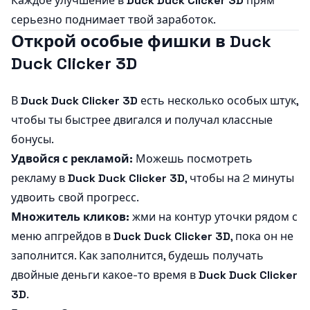
Каждое улучшение в
Duck Duck Clicker 3D
прям
серьезно поднимает твой заработок.
Открой особые фишки в Duck
Duck Clicker 3D
В
Duck Duck Clicker 3D
есть несколько особых штук,
чтобы ты быстрее двигался и получал классные
бонусы.
Удвойся с рекламой:
Можешь посмотреть
рекламу в
Duck Duck Clicker 3D
, чтобы на 2 минуты
удвоить свой прогресс.
Множитель кликов:
жми на контур уточки рядом с
меню апгрейдов в
Duck Duck Clicker 3D
, пока он не
заполнится. Как заполнится, будешь получать
двойные деньги какое-то время в
Duck Duck Clicker
3D
.