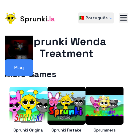
Sprunki
.la
🇵🇹 Português
Sprunki Wenda
Treatment
Play
More Games
Sprunki Original
Sprunki Retake
Sprummers