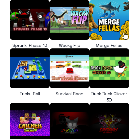
Sprunki Phase 13
Wacky Flip
Merge Fellas
Tricky Ball
Survival Race
Duck Duck Clicker
3D