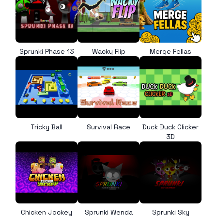
Sprunki Phase 13
Wacky Flip
Merge Fellas
Tricky Ball
Survival Race
Duck Duck Clicker
3D
Chicken Jockey
Sprunki Wenda
Sprunki Sky