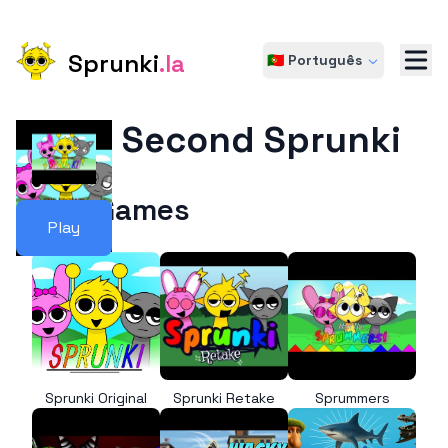
Sprunki
.la
🇵🇹 Português
The Second Sprunki
More Games
Play
Sprunki Original
Sprunki Retake
Sprummers