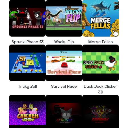
Sprunki Phase 13
Wacky Flip
Merge Fellas
Tricky Ball
Survival Race
Duck Duck Clicker
3D