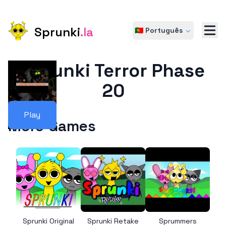
Sprunki
.la
🇵🇹 Português
Sprunki Terror Phase
20
Play
More Games
Sprunki Original
Sprunki Retake
Sprummers