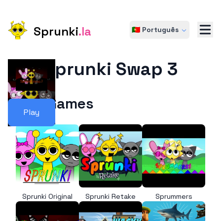
Sprunki
.la
🇵🇹 Português
Sprunki Swap 3
More Games
Play
Sprunki Original
Sprunki Retake
Sprummers