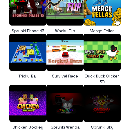
Sprunki Phase 13
Wacky Flip
Merge Fellas
Tricky Ball
Survival Race
Duck Duck Clicker
3D
Chicken Jockey
Sprunki Wenda
Sprunki Sky