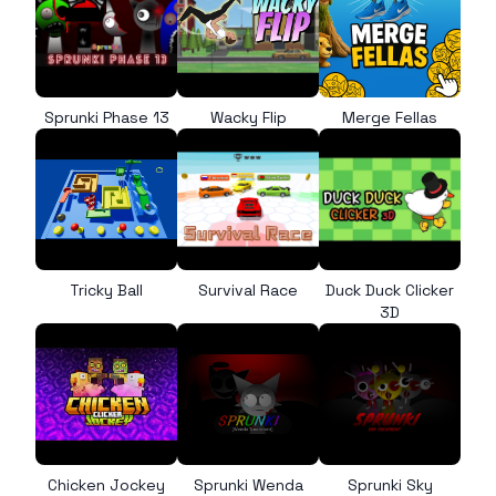
Sprunki Phase 13
Wacky Flip
Merge Fellas
Tricky Ball
Survival Race
Duck Duck Clicker
3D
Chicken Jockey
Sprunki Wenda
Sprunki Sky