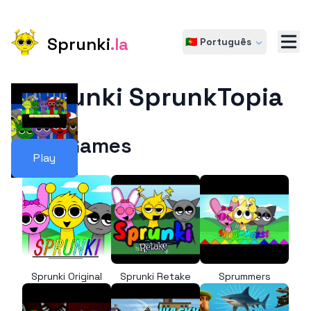
Sprunki
.la
🇵🇹 Português
Sprunki SprunkTopia
More Games
Play
Sprunki Original
Sprunki Retake
Sprummers